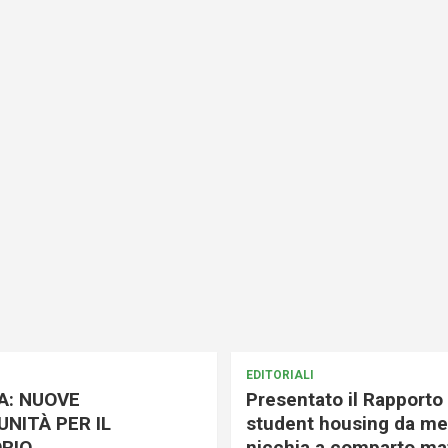
EDITORIALI
A: NUOVE
Presentato il Rapporto 
NITÀ PER IL
student housing da me
RIO
nicchia a comparto mat