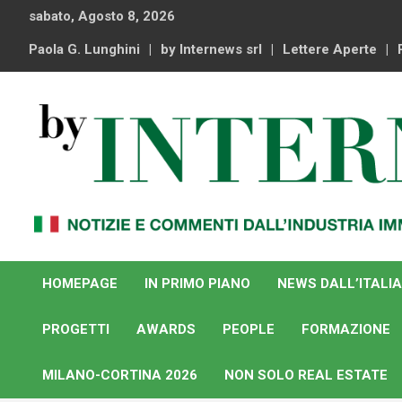
Skip
sabato, Agosto 8, 2026
to
content
Paola G. Lunghini
by Internews srl
Lettere Aperte
Notizie e commenti dal industria immobiliare italiana e
By Internews
internazionale
HOMEPAGE
IN PRIMO PIANO
NEWS DALL’ITALIA
PROGETTI
AWARDS
PEOPLE
FORMAZIONE
MILANO-CORTINA 2026
NON SOLO REAL ESTATE