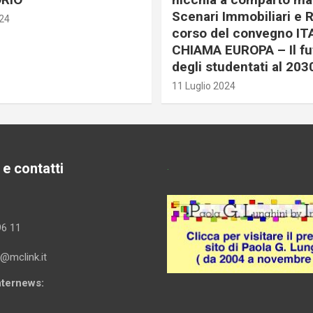
Scenari Immobiliari e R
024
corso del convegno IT
CHIAMA EUROPA – Il fu
degli studentati al 203
11 Luglio 2024
 e contatti
.
96 11
i@mclink.it
Internews: