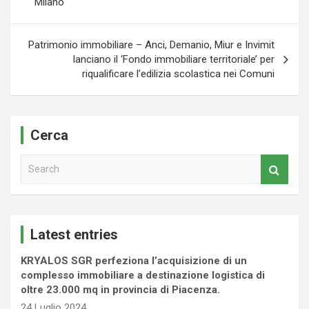
Milano
Patrimonio immobiliare – Anci, Demanio, Miur e Invimit
lanciano il ‘Fondo immobiliare territoriale’ per
riqualificare l’edilizia scolastica nei Comuni
Cerca
S
e
a
r
c
Latest entries
h
KRYALOS SGR perfeziona l’acquisizione di un
complesso immobiliare a destinazione logistica di
oltre 23.000 mq in provincia di Piacenza.
24 Luglio 2024