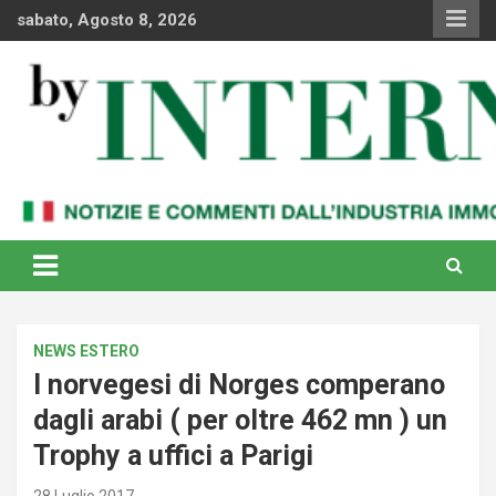
Skip
sabato, Agosto 8, 2026
to
content
Notizie e commenti dal industria immobiliare italiana e
By Internews
internazionale
NEWS ESTERO
I norvegesi di Norges comperano
dagli arabi ( per oltre 462 mn ) un
Trophy a uffici a Parigi