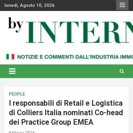
Skip
lunedì, Agosto 10, 2026
to
content
Notizie e commenti dal industria immobiliare italiana e
By Internews
internazionale
PEOPLE
I responsabili di Retail e Logistica
di Colliers Italia nominati Co-head
dei Practice Group EMEA