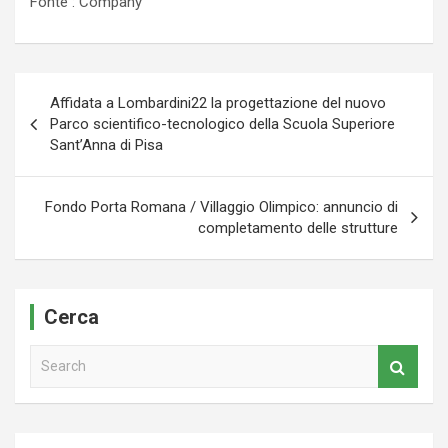
Fonte : Company
Navigazione
Affidata a Lombardini22 la progettazione del nuovo
articoli
Parco scientifico-tecnologico della Scuola Superiore
Sant’Anna di Pisa
Fondo Porta Romana / Villaggio Olimpico: annuncio di
completamento delle strutture
Cerca
S
e
a
r
c