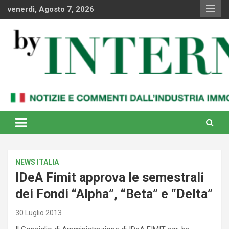
Skip
venerdì, Agosto 7, 2026
to
content
Notizie e commenti dal industria immobiliare italiana e
By Internews
internazionale
NEWS ITALIA
IDeA Fimit approva le semestrali
dei Fondi “Alpha”, “Beta” e “Delta”
30 Luglio 2013