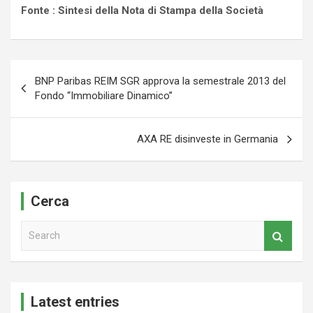
Fonte : Sintesi della Nota di Stampa della Società
Navigazione
BNP Paribas REIM SGR approva la semestrale 2013 del
articoli
Fondo “Immobiliare Dinamico”
AXA RE disinveste in Germania
Cerca
S
e
a
r
c
Latest entries
h