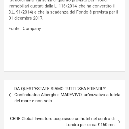
“straordinaria” (ai sensi di quanto previsto per i fondi
immobiliari quotati dalla L. 116/2014, che ha convertito il
D.L. 91/2014) e che la scadenza del Fondo è prevista per il
31 dicembre 2017.
Fonte : Company
Navigazione
DA QUEST’ESTATE SIAMO TUTTI ‘SEA FRIENDLY’ :
articoli
Confindustria Alberghi e MAREVIVO: un’iniziativa a tutela
del mare e non solo
CBRE Global Investors acquisisce un hotel nel centro di
Londra per circa £160 mn