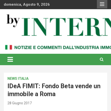
Skip
domenica, Agosto 9, 2026
to
content
Notizie e commenti dal industria immobiliare italiana e
By Internews
internazionale
NEWS ITALIA
IDeA FIMIT: Fondo Beta vende un
immobile a Roma
28 Giugno 2017