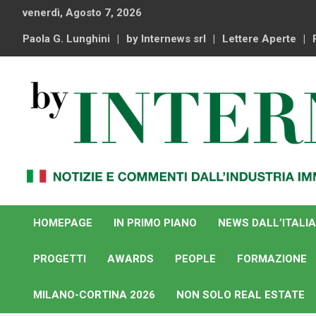
Skip
venerdì, Agosto 7, 2026
to
content
Paola G. Lunghini
by Internews srl
Lettere Aperte
Notizie e commenti dal industria immobiliare italiana e
By Internews
internazionale
HOMEPAGE
IN PRIMO PIANO
NEWS DALL’ITALIA
PROGETTI
AWARDS
PEOPLE
FORMAZIONE
MILANO-CORTINA 2026
NON SOLO REAL ESTATE