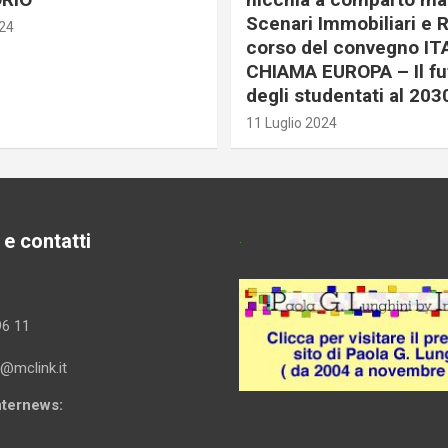
Scenari Immobiliari e R
024
corso del convegno IT
CHIAMA EUROPA – Il fu
degli studentati al 203
11 Luglio 2024
 e contatti
.
96 11
i@mclink.it
Internews: