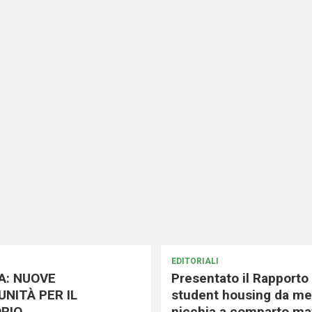
EDITORIALI
A: NUOVE
Presentato il Rapporto 
NITÀ PER IL
student housing da me
RIO
nicchia a comparto mat