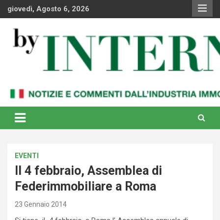
Skip
giovedì, Agosto 6, 2026
to
content
Notizie e commenti dal industria immobiliare italiana e
By Internews
internazionale
EVENTI
Il 4 febbraio, Assemblea di
Federimmobiliare a Roma
23 Gennaio 2014