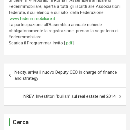
Si tiene il 4 febbraio
.
a Roma l’ Assemblea annuale di
Federimmobiliare, aperta a tutti gli iscritti alle Associazioni
federate, il cui elenco è sul sito della Federazione
:
www.federimmobiliare.it
La partecipazione all’Assemblea annuale richiede
obbligatoriamente la registrazione presso la segreteria di
Federimmobiliare .
Scarica il Programma/ Invito [
.pdf
]
Navigazione
Nexity, arriva il nuovo Deputy CEO in charge of finance
articoli
and strategy
INREV, Investitori “bullish” sul real estate nel 2014
Cerca