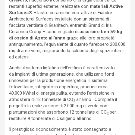
di lavoro
, riducendo il consumo di energia elettrica. Le
restanti superfici esterne, realizzate con
materiali Active
Surfaces®
– lastre ceramiche eco-attive di Fiandre
Architectural Surfaces installate con un sistema di
facciata ventilata di Granitech, entrambi Brand di Iris
Ceramica Group – sono in grado di
assorbire ben 59 kg
di ossido di Azoto all’anno
grazie alle loro proprietà
antinquinamento, l’equivalente di quanto farebbero 200.000
mq di aree verdi, migliorando la salubrità degli spazi interni
ed esterni.
Anche il sistema linfatico dell’edificio è caratterizzato
da impianti di ultima generazione, che utilizzano fonti
rinnovabili per la produzione energetica. Il sistema
fotovoltaico, integrato in copertura, produce circa
40.000 kWhel di energia pulita, evitando l’emissione in
atmosfera di 13 tonnellate di CO
all’anno. Completa il
2
progetto la realizzazione di 2.000 mq di verde con
piantumazioni che assorbono 12 tonnellate di CO
per
2
restituire 9 tonnellate di Ossigeno all’anno.
Il prestigioso riconoscimento è stato consegnato a