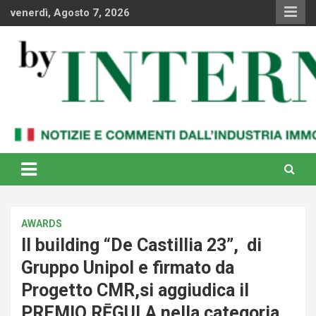
Skip
venerdì, Agosto 7, 2026
to
content
Notizie e commenti dal industria immobiliare italiana e
By Internews
internazionale
AWARDS
Il building “De Castillia 23”, di
Gruppo Unipol e firmato da
Progetto CMR,si aggiudica il
PREMIO RĒGULA nella categoria