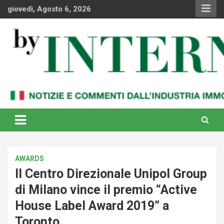
Skip
giovedì, Agosto 6, 2026
to
content
Notizie e commenti dal industria immobiliare italiana e
By Internews
internazionale
AWARDS
Il Centro Direzionale Unipol Group
di Milano vince il premio “Active
House Label Award 2019” a
Toronto