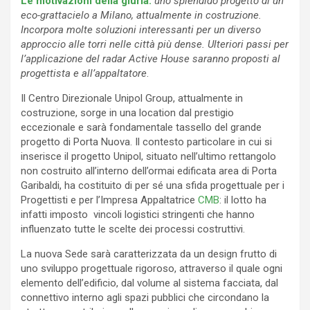
Le motivazioni della giuria:
uno splendido progetto di un
eco-grattacielo a Milano, attualmente in costruzione.
Incorpora molte soluzioni interessanti per un diverso
approccio alle torri nelle città più dense. Ulteriori passi per
l’applicazione del radar Active House saranno proposti al
progettista e all’appaltatore
.
Il Centro Direzionale Unipol Group, attualmente in
costruzione, sorge in una location dal prestigio
eccezionale e sarà fondamentale tassello del grande
progetto di Porta Nuova. Il contesto particolare in cui si
inserisce il progetto Unipol, situato nell’ultimo rettangolo
non costruito all’interno dell’ormai edificata area di Porta
Garibaldi, ha costituito di per sé una sfida progettuale per i
Progettisti e per l’Impresa Appaltatrice
CMB
: il lotto ha
infatti imposto vincoli logistici stringenti che hanno
influenzato tutte le scelte dei processi costruttivi.
La nuova Sede sarà caratterizzata da un design frutto di
uno sviluppo progettuale rigoroso, attraverso il quale ogni
elemento dell’edificio, dal volume al sistema facciata, dal
connettivo interno agli spazi pubblici che circondano la