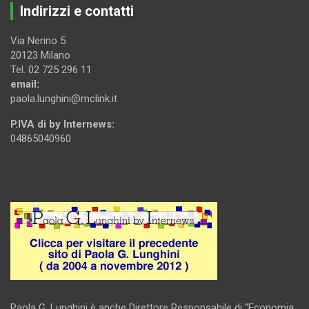
Indirizzi e contatti
Via Nerino 5
20123 Milano
Tel. 02 725 296 11
email:
paola.lunghini@mclink.it
P.IVA di by Internews:
04865040960
.
Paola G. Lunghini è anche Direttore Responsabile di “Economia