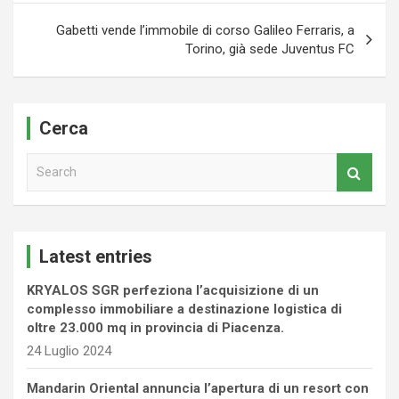
Gabetti vende l’immobile di corso Galileo Ferraris, a
Torino, già sede Juventus FC
Cerca
S
e
a
r
c
Latest entries
h
KRYALOS SGR perfeziona l’acquisizione di un
complesso immobiliare a destinazione logistica di
oltre 23.000 mq in provincia di Piacenza.
24 Luglio 2024
Mandarin Oriental annuncia l’apertura di un resort con