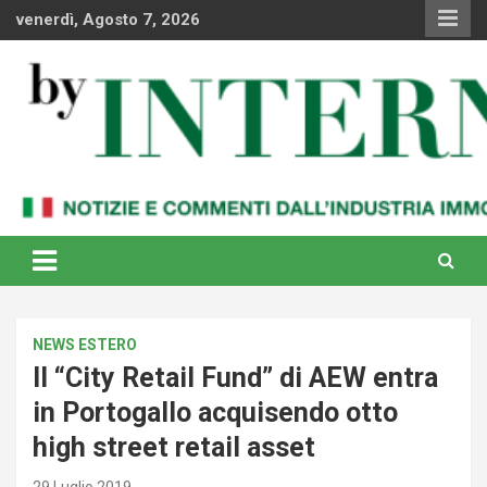
Skip
venerdì, Agosto 7, 2026
to
content
Notizie e commenti dal industria immobiliare italiana e
By Internews
internazionale
NEWS ESTERO
Il “City Retail Fund” di AEW entra
in Portogallo acquisendo otto
high street retail asset