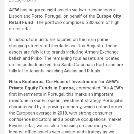
29 Luglio 2019
AEW
has acquired eight assets via two transactions in
Lisbon and Porto, Portugal, on behalf of the
Europe City
Retail Fund
. The portfolio comprises 5,300sqm of high
street retail.
In Lisbon, four units are located on the main prime
shopping streets of Liberdade and Rua Augusta. These
assets are fully let to brands including Armani Exchange,
ba&sh and Pinko. The remaining four assets are located
on the pedestrianized Rua Santa Catarina in Porto and are
fully let to tenants including Adidas and Rituals.
Nikos Koulouras, Co-Head of Investments for AEW’s
Private Equity Funds in Europe,
commented: “As
AEW
’s
first investments in Portugal, this marks an important
milestone in our European investment strategy. Portugal is
characterised by a growing economy, which outperformed
the European average in 2018, with strong consumer
confidence indicators and a positive occupational market.
Beyond retail, we are also focusing on acquiring well
located office assets with a value-add strategy as we