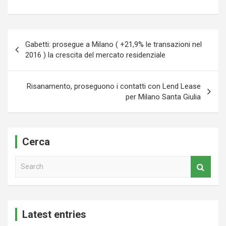
Navigazione
Gabetti: prosegue a Milano ( +21,9% le transazioni nel
articoli
2016 ) la crescita del mercato residenziale
Risanamento, proseguono i contatti con Lend Lease
per Milano Santa Giulia
Cerca
S
e
a
r
c
Latest entries
h