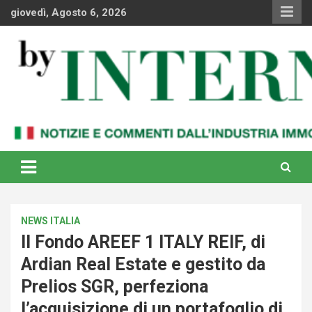
Skip
giovedì, Agosto 6, 2026
to
content
Notizie e commenti dal industria immobiliare italiana e
By Internews
internazionale
NEWS ITALIA
Il Fondo AREEF 1 ITALY REIF, di
Ardian Real Estate e gestito da
Prelios SGR, perfeziona
l’acquisizione di un portafoglio di