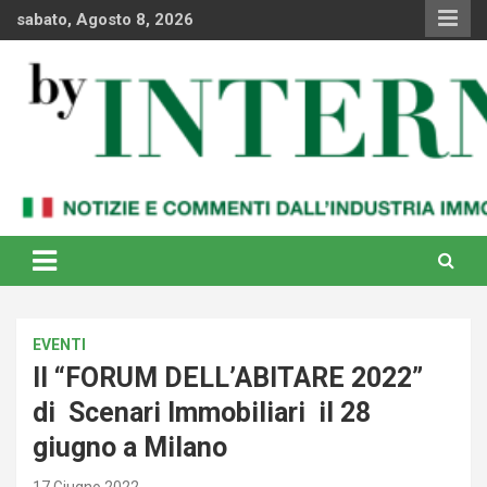
Skip
sabato, Agosto 8, 2026
to
content
Notizie e commenti dal industria immobiliare italiana e
By Internews
internazionale
EVENTI
Il “FORUM DELL’ABITARE 2022”
di Scenari Immobiliari il 28
giugno a Milano