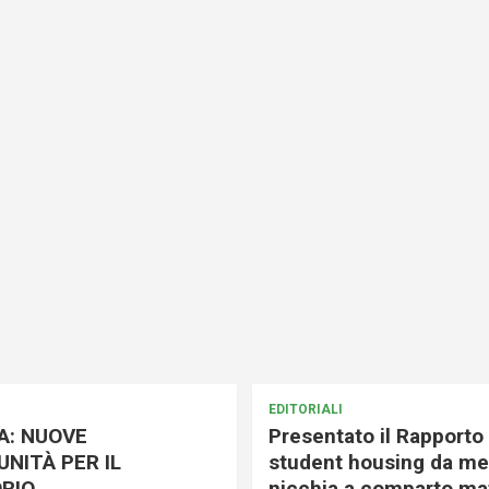
EDITORIALI
A: NUOVE
Presentato il Rapporto 
NITÀ PER IL
student housing da me
RIO
nicchia a comparto mat