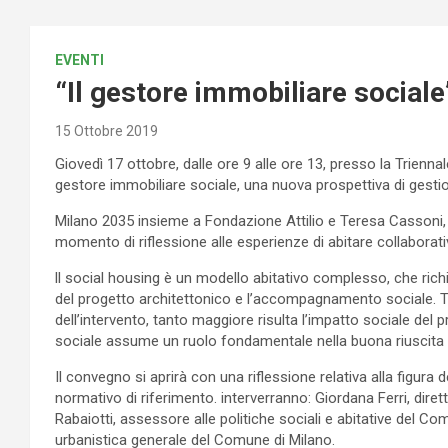
EVENTI
“Il gestore immobiliare social
15 Ottobre 2019
Giovedì 17 ottobre, dalle ore 9 alle ore 13, presso la Triennal
gestore immobiliare sociale, una nuova prospettiva di gestio
Milano 2035 insieme a Fondazione Attilio e Teresa Cassoni
momento di riflessione alle esperienze di abitare collaborativ
ll social housing è un modello abitativo complesso, che ric
del progetto architettonico e l’accompagnamento sociale. Tan
dell’intervento, tanto maggiore risulta l’impatto sociale del pr
sociale assume un ruolo fondamentale nella buona riuscita 
Il convegno si aprirà con una riflessione relativa alla figura 
normativo di riferimento. interverranno: Giordana Ferri, dir
Rabaiotti, assessore alle politiche sociali e abitative del Co
urbanistica generale del Comune di Milano.