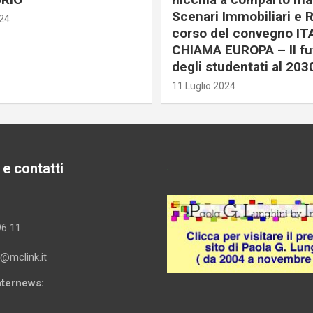
Scenari Immobiliari e R
024
corso del convegno IT
CHIAMA EUROPA – Il fu
degli studentati al 203
11 Luglio 2024
 e contatti
.
96 11
i@mclink.it
Internews: