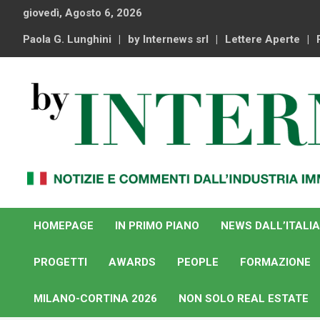
Skip
giovedì, Agosto 6, 2026
to
content
Paola G. Lunghini
by Internews srl
Lettere Aperte
Notizie e commenti dal industria immobiliare italiana e
By Internews
internazionale
HOMEPAGE
IN PRIMO PIANO
NEWS DALL’ITALIA
PROGETTI
AWARDS
PEOPLE
FORMAZIONE
MILANO-CORTINA 2026
NON SOLO REAL ESTATE