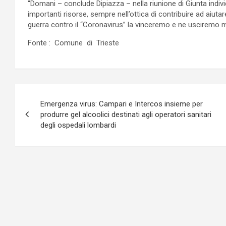
“Domani – conclude Dipiazza – nella riunione di Giunta individ
importanti risorse, sempre nell’ottica di contribuire ad aiuta
guerra contro il “Coronavirus” la vinceremo e ne uscirem
Fonte : Comune di Trieste
Navigazione
Emergenza virus: Campari e Intercos insieme per
articoli
produrre gel alcoolici destinati agli operatori sanitari
degli ospedali lombardi