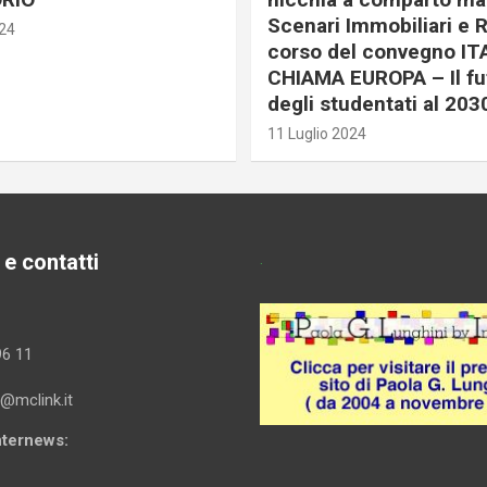
Scenari Immobiliari e R
024
corso del convegno IT
CHIAMA EUROPA – Il fu
degli studentati al 203
11 Luglio 2024
 e contatti
.
96 11
i@mclink.it
Internews: