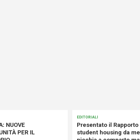
EDITORIALI
A: NUOVE
Presentato il Rapporto 
NITÀ PER IL
student housing da me
RIO
nicchia a comparto mat