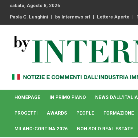
Skip
sabato, Agosto 8, 2026
to
content
Paola G. Lunghini
by Internews srl
Lettere Aperte
Notizie e commenti dal industria immobiliare italiana e
By Internews
internazionale
HOMEPAGE
IN PRIMO PIANO
NEWS DALL’ITALIA
PROGETTI
AWARDS
PEOPLE
FORMAZIONE
MILANO-CORTINA 2026
NON SOLO REAL ESTATE