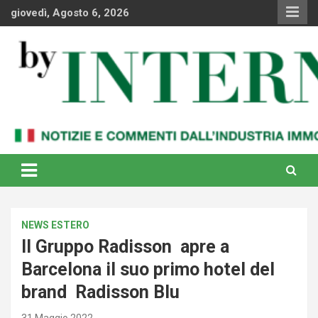
Skip
giovedì, Agosto 6, 2026
to
content
Notizie e commenti dal industria immobiliare italiana e
By Internews
internazionale
NEWS ESTERO
Il Gruppo Radisson apre a
Barcelona il suo primo hotel del
brand Radisson Blu