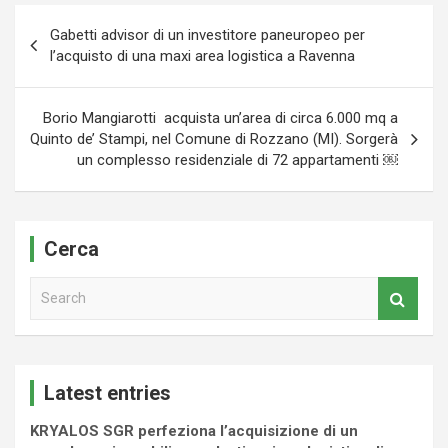
Navigazione
Gabetti advisor di un investitore paneuropeo per
articoli
l’acquisto di una maxi area logistica a Ravenna
Borio Mangiarotti acquista un’area di circa 6.000 mq a
Quinto de’ Stampi, nel Comune di Rozzano (MI). Sorgerà
un complesso residenziale di 72 appartamenti ￼
Cerca
S
e
a
r
c
Latest entries
h
KRYALOS SGR perfeziona l’acquisizione di un