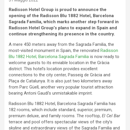
31 Maggio 2022
Radisson Hotel Group is proud to announce the
opening of the Radisson Blu 1882 Hotel, Barcelona
Sagrada Familia, which marks another step forward in
Radisson Hotel Group’s plans to expand in Spain and
continue strengthening its presence in the country.
A mere 450 meters away from the Sagrada Familia, the
most-visited monument in Spain, the renovated
Radisson
Blu 1882 Hotel, Barcelona Sagrada Familia
is now ready to
welcome guests to its enviable location in the Gràcia
district. This hotel’s location provides excellent
connections to the city center, Passeig de Gràcia and
Plaça de Catalunya. It is also just two kilometers away
from Parc Güell, another very popular tourist attraction
bearing Antoni Gaudí’s unmistakable imprint.
Radisson Blu 1882 Hotel, Barcelona Sagrada Familia has
182 rooms, which include standard, superior, premium,
premium deluxe, and family rooms. The rooftop,
El Cel Bar
terrace and pool offers spectacular views of the city’s
skyline and extraordinary views of the Sagrada Familia and