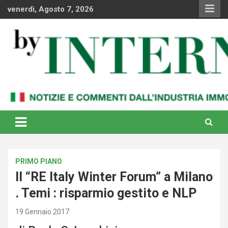
Skip
venerdì, Agosto 7, 2026
to
content
Notizie e commenti dal industria immobiliare italiana e
By Internews
internazionale
PRIMO PIANO
Il “RE Italy Winter Forum” a Milano
. Temi : risparmio gestito e NLP
19 Gennaio 2017