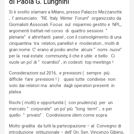
di Paola G. Lunghini
Si è svolto stamani a Milano, presso Palazzo Mezzanotte
, l’ annunciato “RE Italy Winter Forum” organizzato da
Giornalisti Associati. Focus sul risparmio gestito e NPL,
argomenti trattati nel corso di quattro sessioni “
plenarie” e altrettanti panel , con il coinvolgimento di una
cinquantina tra relatori, panellist e moderatori , molti di
gran nome. C’ erano al podio anche alcuni “ nomi nuovi”
per la real estate community, il che è utile e bello. Ci
vuole un po’ di “ ricambio” , in codesti top meetings !
Considerazioni sul 2016, e previsioni ( sempre più
difficile fare previsioni ! ) : quasi tutte condivise non
solo dai relatori ma anche dagli operatori presenti in
platea.
Rischi ( molti) e opportunità ( con prudenza) per un
mercato “ corporate” un po’ più “long term” ; e per
quello “ privato” . Condivisione idem come sopra.
Molto gradita da tutti la partecipazione – al Convegno di
introduzione istituzionale – dell’ On. Sen. Vincenzo Gibiino,