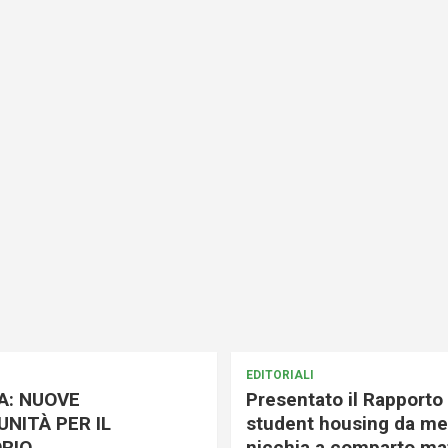
EDITORIALI
A: NUOVE
Presentato il Rapporto 
NITÀ PER IL
student housing da me
RIO
nicchia a comparto mat