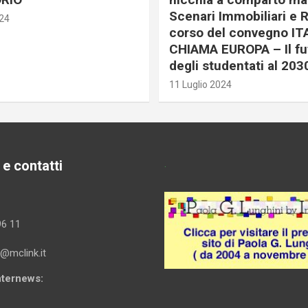
Scenari Immobiliari e R
024
corso del convegno IT
CHIAMA EUROPA – Il fu
degli studentati al 203
11 Luglio 2024
 e contatti
.
96 11
i@mclink.it
Internews: