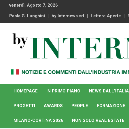
Skip
venerdì, Agosto 7, 2026
to
content
Paola G. Lunghini
by Internews srl
Lettere Aperte
Notizie e commenti dal industria immobiliare italiana e
By Internews
internazionale
HOMEPAGE
IN PRIMO PIANO
NEWS DALL’ITALIA
PROGETTI
AWARDS
PEOPLE
FORMAZIONE
MILANO-CORTINA 2026
NON SOLO REAL ESTATE