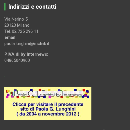
Indirizzi e contatti
Via Nerino 5
20123 Milano
Tel. 02 725 296 11
email:
paola.lunghini@mclink.it
P.IVA di by Internews:
04865040960
.