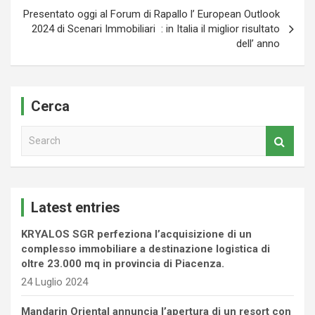
Presentato oggi al Forum di Rapallo l’ European Outlook
2024 di Scenari Immobiliari : in Italia il miglior risultato
dell’ anno
Cerca
S
e
a
r
c
Latest entries
h
KRYALOS SGR perfeziona l’acquisizione di un
complesso immobiliare a destinazione logistica di
oltre 23.000 mq in provincia di Piacenza.
24 Luglio 2024
Mandarin Oriental annuncia l’apertura di un resort con