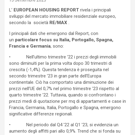
15 Settembre 2023
L’
EUROPEAN HOUSING REPORT
rivela i principali
sviluppi del mercato immobiliare residenziale europeo,
secondo la società
RE/MAX
.
I principali dati che emergono dal Report, con
un
particolare focus su Italia, Portogallo, Spagna,
Francia e Germania
, sono:
• Nell’ultimo trimestre ’22 i prezzi degli immobili
sono diminuiti per la prima volta dopo 30 trimestri di
crescita (-1,4%). Questa tendenza è proseguita nel
secondo trimestre ’23 in gran parte dell’Europa
continentale. Ciò ha comportato una diminuzione dei
prezzi nell’UE del 0,7% nel primo trimestre ’23 rispetto al
quarto trimestre ’22. Tuttavia, quando si confrontano i
prezzi medi di quotazione per mq di appartamenti e case in
Francia, Germania, Italia, Portogallo e Spagna, emergono
significative differenze regionali.
• Nel periodo dal Q4 ’22 al Q1 ’23, si evidenzia un
aumento degli affitti pari allo 0,9%. Trend che si fonda su