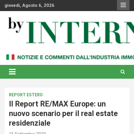
Skip
giovedì, Agosto 6, 2026
to
content
Notizie e commenti dal industria immobiliare italiana e
By Internews
internazionale
REPORT ESTERO
Il Report RE/MAX Europe: un
nuovo scenario per il real estate
residenziale