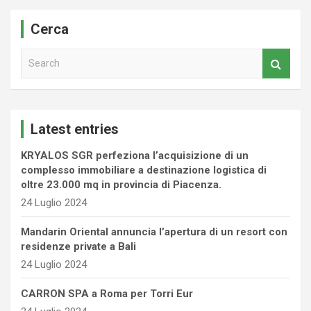
Cerca
S
e
a
r
c
Latest entries
h
KRYALOS SGR perfeziona l’acquisizione di un
complesso immobiliare a destinazione logistica di
oltre 23.000 mq in provincia di Piacenza.
24 Luglio 2024
Mandarin Oriental annuncia l’apertura di un resort con
residenze private a Bali
24 Luglio 2024
CARRON SPA a Roma per Torri Eur