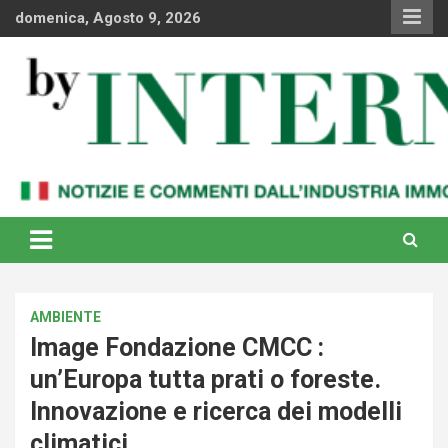
Skip
domenica, Agosto 9, 2026
to
content
Notizie e commenti dal industria immobiliare italiana e
By Internews
internazionale
AMBIENTE
Image Fondazione CMCC :
un’Europa tutta prati o foreste.
Innovazione e ricerca dei modelli
climatici