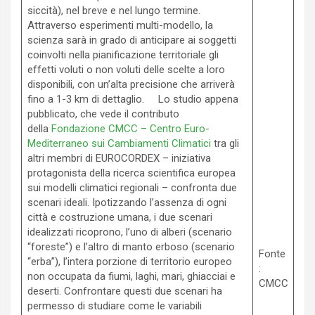
siccità), nel breve e nel lungo termine.
Attraverso esperimenti multi-modello, la
scienza sarà in grado di anticipare ai soggetti
coinvolti nella pianificazione territoriale gli
effetti voluti o non voluti delle scelte a loro
disponibili, con un’alta precisione che arriverà
fino a 1-3 km di dettaglio. Lo studio appena
pubblicato, che vede il contributo
della
Fondazione CMCC – Centro Euro-
Mediterraneo sui Cambiamenti Climatici
tra gli
altri membri di EUROCORDEX – iniziativa
protagonista della ricerca scientifica europea
sui modelli climatici regionali – confronta due
scenari ideali. Ipotizzando l’assenza di ogni
città e costruzione umana, i due scenari
idealizzati ricoprono, l’uno di alberi (scenario
“foreste”) e l’altro di manto erboso (scenario
Fonte
“erba”), l’intera porzione di territorio europeo
:
non occupata da fiumi, laghi, mari, ghiacciai e
CMCC
deserti. Confrontare questi due scenari ha
permesso di studiare come le variabili