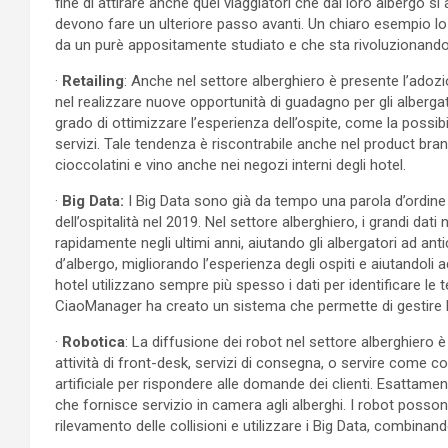
fine di attirare anche quei viaggiatori che dal loro albergo si 
devono fare un ulteriore passo avanti. Un chiaro esempio lo 
da un purè appositamente studiato e che sta rivoluzionando
·
Retailing
: Anche nel settore alberghiero è presente l’adozi
nel realizzare nuove opportunità di guadagno per gli albergator
grado di ottimizzare l’esperienza dell’ospite, come la possibilit
servizi. Tale tendenza è riscontrabile anche nel product br
cioccolatini e vino anche nei negozi interni degli hotel.
·
Big Data:
I Big Data sono già da tempo una parola d’ordin
dell’ospitalità nel 2019. Nel settore alberghiero, i grandi dat
rapidamente negli ultimi anni, aiutando gli albergatori ad an
d’albergo, migliorando l’esperienza degli ospiti e aiutandoli 
hotel utilizzano sempre più spesso i dati per identificare le t
CiaoManager ha creato un sistema che permette di gestire l’h
·
Robotica
: La diffusione dei robot nel settore alberghier
attività di front-desk, servizi di consegna, o servire come co
artificiale per rispondere alle domande dei clienti. Esattame
che fornisce servizio in camera agli alberghi. I robot possono
rilevamento delle collisioni e utilizzare i Big Data, combinan