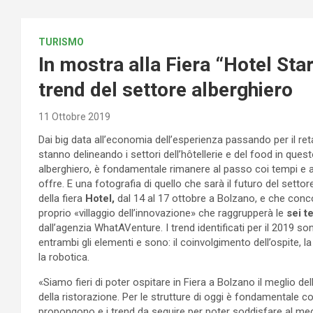
TURISMO
In mostra alla Fiera “Hotel Star
trend del settore alberghiero
11 Ottobre 2019
Dai big data all’economia dell’esperienza passando per il ret
stanno delineando i settori dell’hôtellerie e del food in qu
alberghiero, è fondamentale rimanere al passo coi tempi e al
offre. E una fotografia di quello che sarà il futuro del sett
della fiera
Hotel,
dal 14 al 17 ottobre a Bolzano, e che conco
proprio «villaggio dell’innovazione» che raggrupperà le
sei 
dall’agenzia WhatAVenture. I trend identificati per il 2019 s
entrambi gli elementi e sono: il coinvolgimento dell’ospite, la s
la robotica.
«Siamo fieri di poter ospitare in Fiera a Bolzano il meglio del
della ristorazione. Per le strutture di oggi è fondamentale c
propongono e i trend da seguire per poter soddisfare al megli