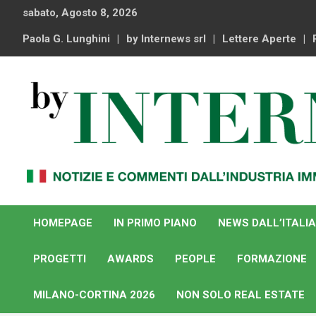
Skip
sabato, Agosto 8, 2026
to
content
Paola G. Lunghini
by Internews srl
Lettere Aperte
Notizie e commenti dal industria immobiliare italiana e
By Internews
internazionale
HOMEPAGE
IN PRIMO PIANO
NEWS DALL’ITALIA
PROGETTI
AWARDS
PEOPLE
FORMAZIONE
MILANO-CORTINA 2026
NON SOLO REAL ESTATE