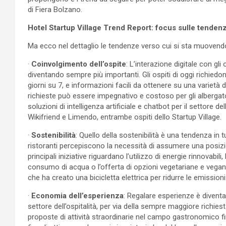
di Fiera Bolzano.
Hotel Startup Village Trend Report: focus sulle tende
Ma ecco nel dettaglio le tendenze verso cui si sta muovendo
·
Coinvolgimento dell’ospite
: L’interazione digitale con gl
diventando sempre più importanti. Gli ospiti di oggi richiedo
giorni su 7, e informazioni facili da ottenere su una varietà 
richieste può essere impegnativo e costoso per gli albergato
soluzioni di intelligenza artificiale e chatbot per il settore 
Wikifriend e Limendo, entrambe ospiti dello Startup Village.
·
Sostenibilità
: Quello della sostenibilità è una tendenza in tut
ristoranti percepiscono la necessità di assumere una posizi
principali iniziative riguardano l’utilizzo di energie rinnovabili,
consumo di acqua o l’offerta di opzioni vegetariane e vegane 
che ha creato una bicicletta elettrica per ridurre le emissioni
·
Economia dell’esperienza
: Regalare esperienze è divent
settore dell’ospitalità, per via della sempre maggiore richies
proposte di attività straordinarie nel campo gastronomico fino