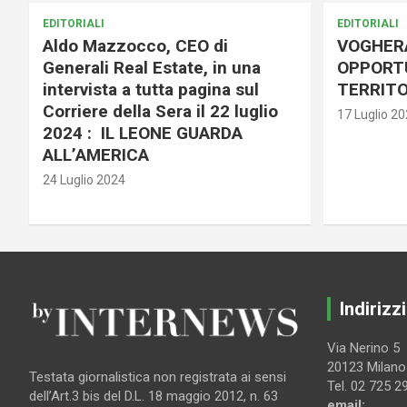
EDITORIALI
EDITORIALI
Aldo Mazzocco, CEO di
VOGHER
Generali Real Estate, in una
OPPORTU
intervista a tutta pagina sul
TERRITO
Corriere della Sera il 22 luglio
17 Luglio 2
2024 : IL LEONE GUARDA
ALL’AMERICA
24 Luglio 2024
Indirizzi
Via Nerino 5
20123 Milano
Testata giornalistica non registrata ai sensi
Tel. 02 725 2
dell’Art.3 bis del D.L. 18 maggio 2012, n. 63
email: