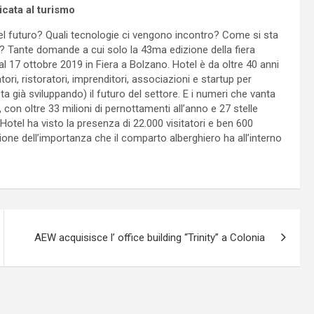
cata al turismo
el futuro? Quali tecnologie ci vengono incontro? Come si sta
ini? Tante domande a cui solo la 43ma edizione della fiera
l 17 ottobre 2019 in Fiera a Bolzano. Hotel è da oltre 40 anni
ri, ristoratori, imprenditori, associazioni e startup per
sta già sviluppando) il futuro del settore. E i numeri che vanta
, con oltre 33 milioni di pernottamenti all’anno e 27 stelle
Hotel ha visto la presenza di 22.000 visitatori e ben 600
ione dell’importanza che il comparto alberghiero ha all’interno
AEW acquisisce l’ office building “Trinity” a Colonia