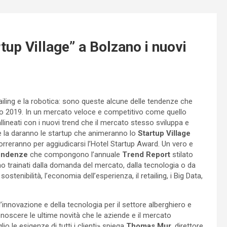
tup Village” a Bolzano i nuovi
ailing e la robotica: sono queste alcune delle tendenze che
esto 2019. In un mercato veloce e competitivo come quello
lineati con i nuovi trend che il mercato stesso sviluppa e
ore la daranno le startup che animeranno lo
Startup Village
rreranno per aggiudicarsi l’Hotel Startup Award. Un vero e
tendenze
che compongono l’annuale
Trend Report
stilato
ono trainati dalla domanda del mercato, dalla tecnologia o da
ostenibilità, l’economia dell’esperienza, il retailing, i Big Data,
l’innovazione e della tecnologia per il settore alberghiero e
onoscere le ultime novità che le aziende e il mercato
o le esigenze di tutti i clienti» spiega
Thomas Mur
, direttore