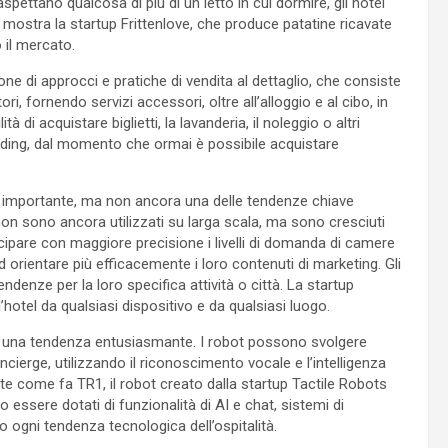
aspettano qualcosa di più di un letto in cui dormire, gli hotel
mostra la startup Frittenlove, che produce patatine ricavate
 il mercato.
one di approcci e pratiche di vendita al dettaglio, che consiste
i, fornendo servizi accessori, oltre all’alloggio e al cibo, in
à di acquistare biglietti, la lavanderia, il noleggio o altri
anding, dal momento che ormai è possibile acquistare
e importante, ma non ancora una delle tendenze chiave
i non sono ancora utilizzati su larga scala, ma sono cresciuti
ticipare con maggiore precisione i livelli di domanda di camere
ad orientare più efficacemente i loro contenuti di marketing. Gli
endenze per la loro specifica attività o città. La startup
otel da qualsiasi dispositivo e da qualsiasi luogo.
o è una tendenza entusiasmante. I robot possono svolgere
ncierge, utilizzando il riconoscimento vocale e l’intelligenza
nte come fa TR1, il robot creato dalla startup Tactile Robots
 essere dotati di funzionalità di AI e chat, sistemi di
do ogni tendenza tecnologica dell’ospitalità.