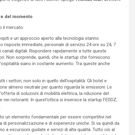
nze del momento
 il mercato:
i ospiti e un approccio aperto alla tecnologia stanno
no risposte immediate, personale di servizio 24 ore su 24, 7
di canali digitali. Rispondere rapidamente a tutte queste
ri. Non sorprende, quindi, che le startup che forniscono
dell’ospitalità siano in costante aumento. Tra queste anche
ti i settori, non solo in quello dell’ospitalità. Gli hotel e
one almeno neutrale per quanto riguarda le emissioni. Le
 l’offerta di soluzioni di mobilità elettrica, la riduzione del
nei ristoranti. In quest’ottica si inserisce la startup FEDDZ,
.
ato un elemento fondamentale per essere competitivi nel
ta di personalizzazione e di esperienze uniche. Si va quindi da
 a escursioni guidate e servizi di alta qualità. Tutto ciò al