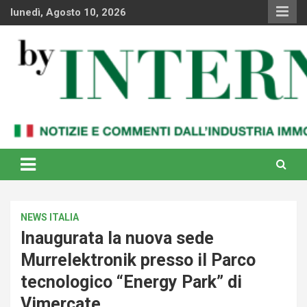
Skip
lunedì, Agosto 10, 2026
to
content
Notizie e commenti dal industria immobiliare italiana e
By Internews
internazionale
NEWS ITALIA
Inaugurata la nuova sede
Murrelektronik presso il Parco
tecnologico “Energy Park” di
Vimercate