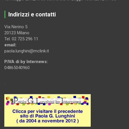
Indirizzi e contatti
Via Nerino 5
20123 Milano
Tel. 02 725 296 11
email:
paola.lunghini@mclink.it
P.IVA di by Internews:
04865040960
.