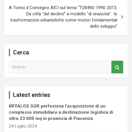
A Torino il Convegno AICI sul tema “TORINO 1990-2013.
Da città “del declino” a modello “di rinascita” : le
trasformazioni urbanistiche come motori fondamentali
dello sviluppo”
Cerca
S
e
a
r
c
Latest entries
h
KRYALOS SGR perfeziona l’acquisizione di un
complesso immobiliare a destinazione logistica di
oltre 23.000 mq in provincia di Piacenza.
24 Luglio 2024