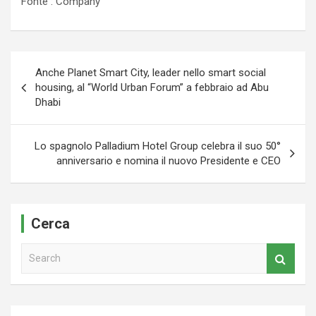
Fonte : Company
Navigazione
Anche Planet Smart City, leader nello smart social
articoli
housing, al “World Urban Forum” a febbraio ad Abu
Dhabi
Lo spagnolo Palladium Hotel Group celebra il suo 50°
anniversario e nomina il nuovo Presidente e CEO
Cerca
S
e
a
r
c