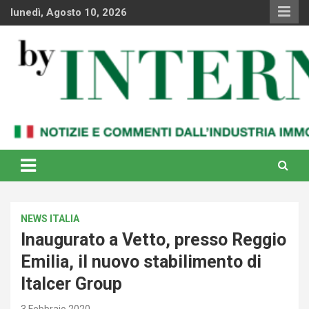
Skip
lunedì, Agosto 10, 2026
to
content
Notizie e commenti dal industria immobiliare italiana e
By Internews
internazionale
NEWS ITALIA
Inaugurato a Vetto, presso Reggio
Emilia, il nuovo stabilimento di
Italcer Group