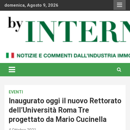
Skip
domenica, Agosto 9, 2026
to
content
Notizie e commenti dal industria immobiliare italiana e
By Internews
internazionale
EVENTI
Inaugurato oggi il nuovo Rettorato
dell’Università Roma Tre
progettato da Mario Cucinella