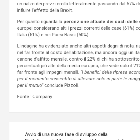
un rialzo dei prezzi crolla letteralmente passando dal 57% 
influire l’effetto della Brexit.
Per quanto riguarda la
percezione attuale dei costi delle
europei considerano alti i prezzi correnti delle case (61%) c
Italia (51%) e nei Paesi Bassi (50%).
L’indagine ha evidenziato anche altri aspetti degni di nota: ri
nel far fronte al costo dell’abitazione, ma ancora oggi un ita
canone d’affitto mensile, contro il 22% di chi ha sottoscritto 
percentuali più alte della media europea, che vede solo il 21% 
far fronte agli impegni mensili.
“I benefici della ripresa eco
per il momento consentito di alleviare solo in parte le maggiori
per il mutuo”
conclude Pizzoli
.
Fonte : Company
Navigazione
Avvio di una nuova fase di sviluppo della