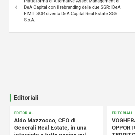
articoli
Piattaforma di Alternative Asset Management di
DeA Capital con il rebranding delle due SGR: IDeA
FIMIT SGR diventa DeA Capital Real Estate SGR
S.p.A.
Editoriali
EDITORIALI
EDITORIALI
Aldo Mazzocco, CEO di
VOGHER
Generali Real Estate, in una
OPPORTU
intervista a tutta pagina sul
TERRITO