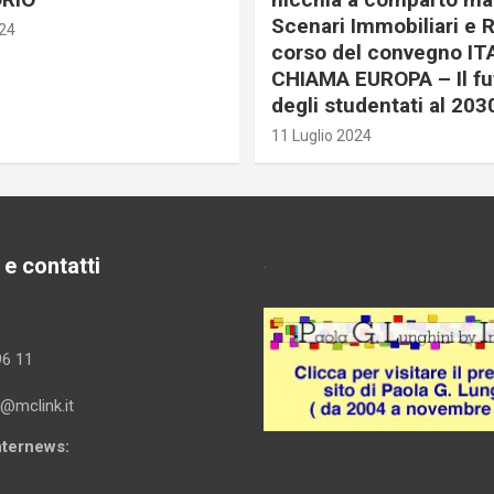
Scenari Immobiliari e R
024
corso del convegno IT
CHIAMA EUROPA – Il fu
degli studentati al 203
11 Luglio 2024
 e contatti
.
96 11
i@mclink.it
Internews: