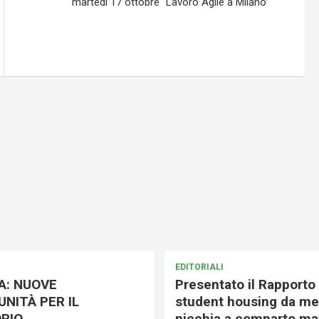
martedì 17 ottobre “Lavoro Agile a Milano”
EDITORIALI
A: NUOVE
Presentato il Rapporto 
NITÀ PER IL
student housing da me
RIO
nicchia a comparto mat