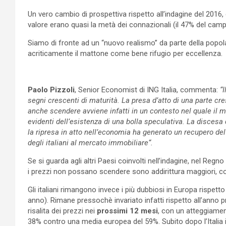
Un vero cambio di prospettiva rispetto all’indagine del 2016
valore erano quasi la metà dei connazionali (il 47% del camp
Siamo di fronte ad un “nuovo realismo” da parte della popol
acriticamente il mattone come bene rifugio per eccellenza.
Paolo Pizzoli
, Senior Economist di ING Italia, commenta:
“
segni crescenti di maturità. La presa d’atto di una parte cr
anche scendere avviene infatti in un contesto nel quale il 
evidenti dell’esistenza di una bolla speculativa. La discesa d
la ripresa in atto nell’economia ha generato un recupero del
degli italiani al mercato immobiliare“.
Se si guarda agli altri Paesi coinvolti nell’indagine, nel Reg
i prezzi non possano scendere sono addirittura maggiori, con
Gli italiani rimangono invece i più dubbiosi in Europa rispetto
anno). Rimane pressochè invariato infatti rispetto all’anno p
risalita dei prezzi nei
prossimi 12 mesi
, con un atteggiamen
38% contro una media europea del 59%. Subito dopo l’Italia 