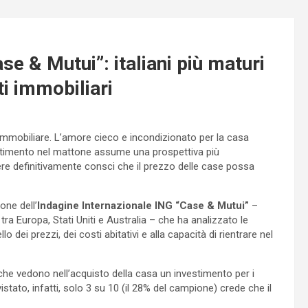
se & Mutui”: italiani più maturi
i immobiliari
 immobiliare. L’amore cieco e incondizionato per la casa
stimento nel mattone assume una prospettiva più
ere definitivamente consci che il prezzo delle case possa
one dell’
Indagine Internazionale ING “Case & Mutui”
–
tra Europa, Stati Uniti e Australia – che ha analizzato le
lo dei prezzi, dei costi abitativi e alla capacità di rientrare nel
ni che vedono nell’acquisto della casa un investimento per i
stato, infatti, solo 3 su 10 (il 28% del campione) crede che il