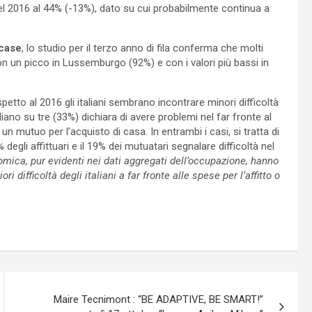
del 2016 al 44% (-13%), dato su cui probabilmente continua a
 case
, lo studio per il terzo anno di fila conferma che molti
on un picco in Lussemburgo (92%) e con i valori più bassi in
spetto al 2016 gli italiani sembrano incontrare minori difficoltà
liano su tre (33%) dichiara di avere problemi nel far fronte al
un mutuo per l’acquisto di casa. In entrambi i casi, si tratta di
degli affittuari e il 19% dei mutuatari segnalare difficoltà nel
nomica, pur evidenti nei dati aggregati dell’occupazione, hanno
 difficoltà degli italiani a far fronte alle spese per l’affitto o
Maire Tecnimont : “BE ADAPTIVE, BE SMART!”