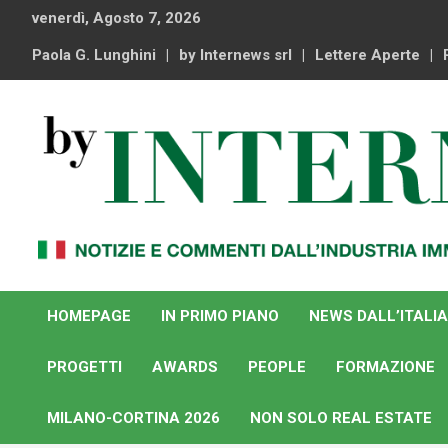
Skip
venerdì, Agosto 7, 2026
to
content
Paola G. Lunghini
by Internews srl
Lettere Aperte
Notizie e commenti dal industria immobiliare italiana e
By Internews
internazionale
HOMEPAGE
IN PRIMO PIANO
NEWS DALL’ITALIA
PROGETTI
AWARDS
PEOPLE
FORMAZIONE
MILANO-CORTINA 2026
NON SOLO REAL ESTATE