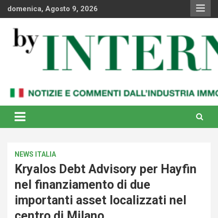
Skip
domenica, Agosto 9, 2026
to
content
Notizie e commenti dal industria immobiliare italiana e
By Internews
internazionale
NEWS ITALIA
Kryalos Debt Advisory per Hayfin
nel finanziamento di due
importanti asset localizzati nel
centro di Milano