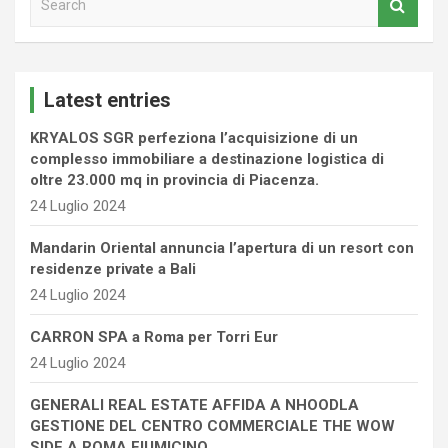
e
a
r
c
Latest entries
h
KRYALOS SGR perfeziona l’acquisizione di un
complesso immobiliare a destinazione logistica di
oltre 23.000 mq in provincia di Piacenza.
24 Luglio 2024
Mandarin Oriental annuncia l’apertura di un resort con
residenze private a Bali
24 Luglio 2024
CARRON SPA a Roma per Torri Eur
24 Luglio 2024
GENERALI REAL ESTATE AFFIDA A NHOODLA
GESTIONE DEL CENTRO COMMERCIALE THE WOW
SIDE A ROMA FIUMICINO