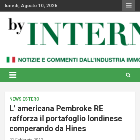
Skip
lunedì, Agosto 10, 2026
to
content
Notizie e commenti dal industria immobiliare italiana e
By Internews
internazionale
NEWS ESTERO
L’ americana Pembroke RE
rafforza il portafoglio londinese
comperando da Hines