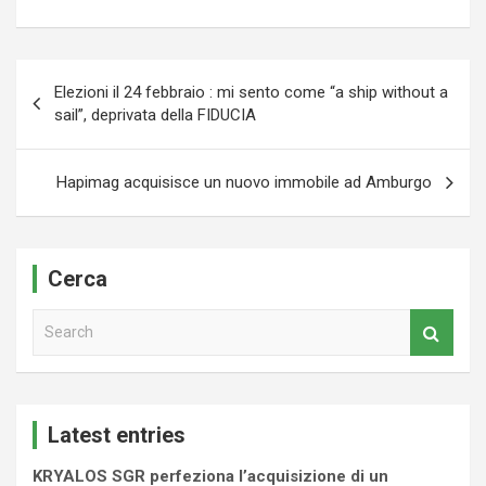
Navigazione
Elezioni il 24 febbraio : mi sento come “a ship without a
articoli
sail”, deprivata della FIDUCIA
Hapimag acquisisce un nuovo immobile ad Amburgo
Cerca
S
e
a
r
c
Latest entries
h
KRYALOS SGR perfeziona l’acquisizione di un