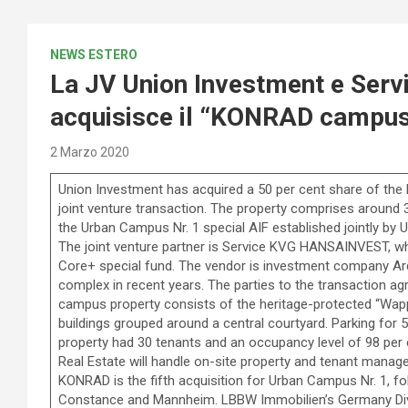
NEWS ESTERO
La JV Union Investment e Se
acquisisce il “KONRAD campu
2 Marzo 2020
Union Investment has acquired a 50 per cent share of the
joint venture transaction. The property comprises around 
the Urban Campus Nr. 1 special AIF established jointly by
The joint venture partner is Service KVG HANSAINVEST, w
Core+ special fund. The vendor is investment company Ard
complex in recent years. The parties to the transaction a
campus property consists of the heritage-protected “Wappe
buildings grouped around a central courtyard. Parking for 54
property had 30 tenants and an occupancy level of 98 per c
Real Estate will handle on-site property and tenant mana
KONRAD is the fifth acquisition for Urban Campus Nr. 1, fo
Constance and Mannheim. LBBW Immobilien’s Germany Diver