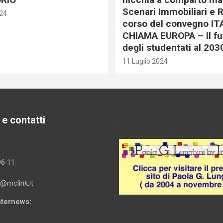
Scenari Immobiliari e R
024
corso del convegno IT
CHIAMA EUROPA – Il fu
degli studentati al 203
11 Luglio 2024
 e contatti
.
96 11
i@mclink.it
Internews: