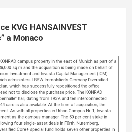
rvice KVG HANSAINVEST
s” a Monaco
 KONRAD campus property in the east of Munich as part of a
38,000 sq m and the acquisition is being made on behalf of
 Union Investment and Investa Capital Management (ICM).
hich administers LBBW Immobilien’s Germany Diversified
ian, which has successfully repositioned the office
greed not to disclose the purchase price. The KONRAD
nhalle” hall, dating from 1939, and ten interconnected
4 cars is also available. At the time of acquisition, the
ent. As with all properties in Urban Campus Nr. 1, Investa
gement as the campus manager. The 50 per cent stake in
llowing four single-asset deals in Fürth, Nuremberg,
sified Core+ special fund holds seven other properties in