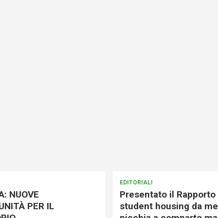
EDITORIALI
A: NUOVE
Presentato il Rapporto 
NITÀ PER IL
student housing da me
RIO
nicchia a comparto mat