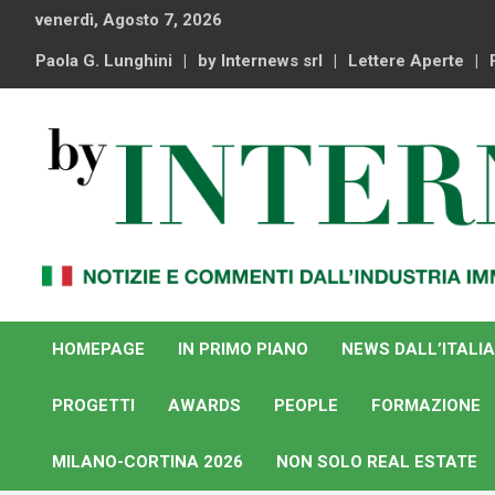
Skip
venerdì, Agosto 7, 2026
to
content
Paola G. Lunghini
by Internews srl
Lettere Aperte
Notizie e commenti dal industria immobiliare italiana e
By Internews
internazionale
HOMEPAGE
IN PRIMO PIANO
NEWS DALL’ITALIA
PROGETTI
AWARDS
PEOPLE
FORMAZIONE
MILANO-CORTINA 2026
NON SOLO REAL ESTATE