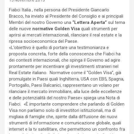
15 Novembre 2013
Fiabci Italia , nella persona del Presidente Giancarlo
Bracco, ha inviato al Presidente del Consiglio e ai principali
Membri del nostro Governo una
“Lettera Aperta”
sul tema
delle nuove
normative Golden Visa
quali strumenti per
aprirsi ai mercati internazionali, rilanciare il real estate e la
ripresa socioeconomica del Paese.
«L’obiettivo è quello di portare una testimonianza e
proposta concreta, forte della conoscenza che Fiabci ha
dei contesti internazionali, che spinga il Governo ad agire
prontamente per incentivare gli investimenti stranieri nel
Real Estate italiano. Normative come il “Golden Visa”, già
promulgate in Paesi quali Inghilterra, USA con EB5, Spagna,
Portogallo, Paesi Balcanici, rappresentano un volano per
rilanciare il mercato immobiliare, alla luce delle eccellenze
e delle potenzialità del nostro Paese» spiega una Nota di
Fiabci. «È importante comprendere che parlando di Golden
Visa non parliamo solo di investitori istituzionali, ma di
migliaia di famiglie che, spinte dalla diffusione dei nuovi
strumenti di informazione e comunicazione globale, quali
internet e la tv satellitare, che permettono un confronto fra