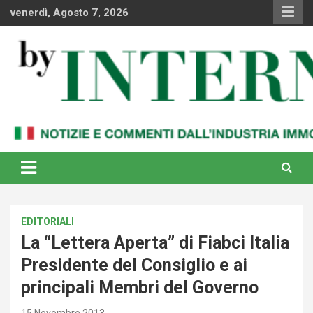
Skip
venerdì, Agosto 7, 2026
to
content
Notizie e commenti dal industria immobiliare italiana e
By Internews
internazionale
EDITORIALI
La “Lettera Aperta” di Fiabci Italia
Presidente del Consiglio e ai
principali Membri del Governo