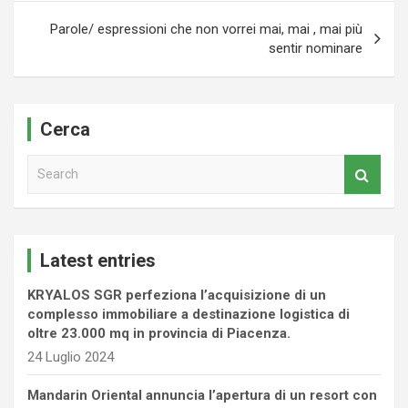
Parole/ espressioni che non vorrei mai, mai , mai più
sentir nominare
Cerca
S
e
a
r
c
Latest entries
h
KRYALOS SGR perfeziona l’acquisizione di un
complesso immobiliare a destinazione logistica di
oltre 23.000 mq in provincia di Piacenza.
24 Luglio 2024
Mandarin Oriental annuncia l’apertura di un resort con