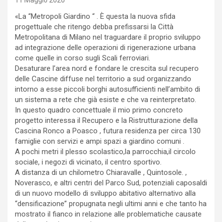
11 Maggio 2020
«La “Metropoli Giardino “ . È questa la nuova sfida
progettuale che ritengo debba prefissarsi la Città
Metropolitana di Milano nel traguardare il proprio sviluppo
ad integrazione delle operazioni di rigenerazione urbana
come quelle in corso sugli Scali ferroviari.
Desaturare l’area nord e fondare le crescita sul recupero
delle Cascine diffuse nel territorio a sud organizzando
intorno a esse piccoli borghi autosufficienti nell’ambito di
un sistema a rete che già esiste e che va reinterpretato.
In questo quadro concettuale il mio primo concreto
progetto interessa il Recupero e la Ristrutturazione della
Cascina Ronco a Poasco , futura residenza per circa 130
famiglie con servizi e ampi spazi a giardino comuni .
A pochi metri il plesso scolastico,la parrocchia,il circolo
sociale, i negozi di vicinato, il centro sportivo.
A distanza di un chilometro Chiaravalle , Quintosole. ,
Noverasco, e altri centri del Parco Sud, potenziali caposaldi
di un nuovo modello di sviluppo abitativo alternativo alla
“densificazione” propugnata negli ultimi anni e che tanto ha
mostrato il fianco in relazione alle problematiche causate