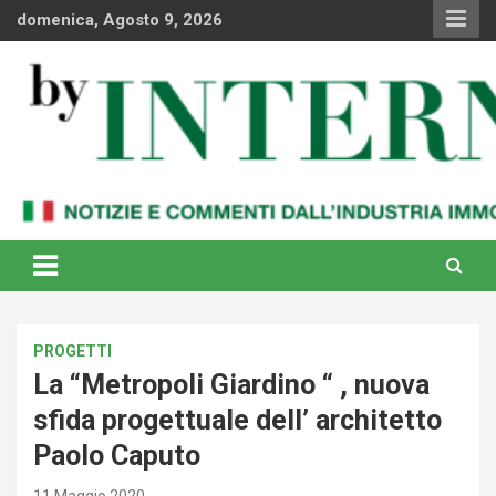
Skip
domenica, Agosto 9, 2026
to
content
Notizie e commenti dal industria immobiliare italiana e
By Internews
internazionale
PROGETTI
La “Metropoli Giardino “ , nuova
sfida progettuale dell’ architetto
Paolo Caputo