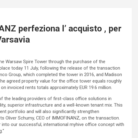
NZ perfeziona l’ acquisto , per
Varsavia
the Warsaw Spire Tower through the purchase of the
lace today 11 July, following the release of the transaction
elamco Group, which completed the tower in 2016, and Madison
. The agreed property value for the office tower equals roughly
on invoiced rents totals approximately EUR 19.6 million.
the leading providers of first-class office solutions in
y, superior infrastructure and a well-known tenant mix. This
nt portfolio and will also significantly strengthen
s Oliver Schumy, CEO of IMMOFINANZ, on the transaction.
 into our successful, international myhive office concept with
.“