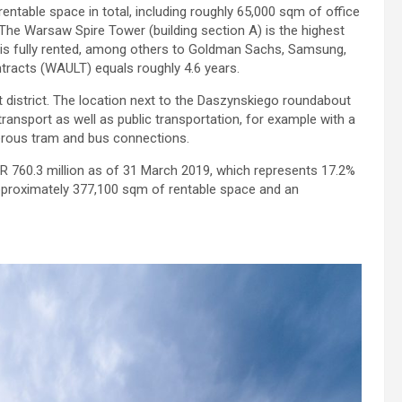
table space in total, including roughly 65,000 sqm of office
 The Warsaw Spire Tower (building section A) is the highest
 is fully rented, among others to Goldman Sachs, Samsung,
tracts (WAULT) equals roughly 4.6 years.
t district. The location next to the Daszynskiego roundabout
transport as well as public transportation, for example with a
erous tram and bus connections.
R 760.3 million as of 31 March 2019, which represents 17.2%
approximately 377,100 sqm of rentable space and an