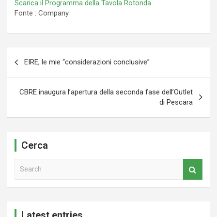
Scarica il Programma della Tavola Rotonda
Fonte : Company
Navigazione
EIRE, le mie “considerazioni conclusive”
articoli
CBRE inaugura l’apertura della seconda fase dell’Outlet
di Pescara
Cerca
S
e
a
r
c
Latest entries
h