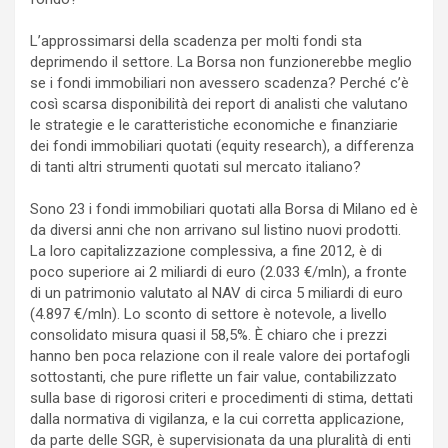
L’approssimarsi della scadenza per molti fondi sta
deprimendo il settore. La Borsa non funzionerebbe meglio
se i fondi immobiliari non avessero scadenza? Perché c’è
così scarsa disponibilità dei report di analisti che valutano
le strategie e le caratteristiche economiche e finanziarie
dei fondi immobiliari quotati (equity research), a differenza
di tanti altri strumenti quotati sul mercato italiano?
Sono 23 i fondi immobiliari quotati alla Borsa di Milano ed è
da diversi anni che non arrivano sul listino nuovi prodotti.
La loro capitalizzazione complessiva, a fine 2012, è di
poco superiore ai 2 miliardi di euro (2.033 €/mln), a fronte
di un patrimonio valutato al NAV di circa 5 miliardi di euro
(4.897 €/mln). Lo sconto di settore è notevole, a livello
consolidato misura quasi il 58,5%. È chiaro che i prezzi
hanno ben poca relazione con il reale valore dei portafogli
sottostanti, che pure riflette un fair value, contabilizzato
sulla base di rigorosi criteri e procedimenti di stima, dettati
dalla normativa di vigilanza, e la cui corretta applicazione,
da parte delle SGR, è supervisionata da una pluralità di enti