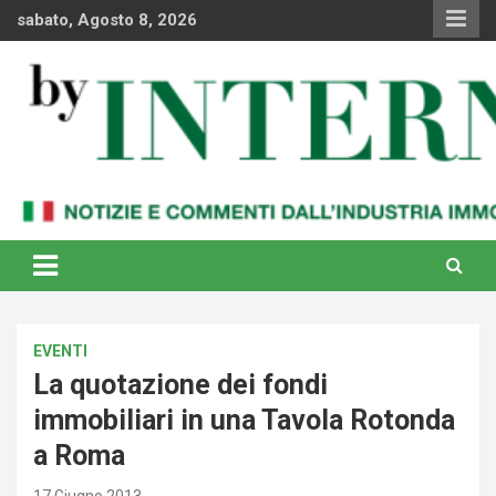
Skip
sabato, Agosto 8, 2026
to
content
Notizie e commenti dal industria immobiliare italiana e
By Internews
internazionale
EVENTI
La quotazione dei fondi
immobiliari in una Tavola Rotonda
a Roma