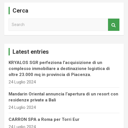
Cerca
S
e
a
r
c
Latest entries
h
KRYALOS SGR perfeziona l’acquisizione di un
complesso immobiliare a destinazione logistica di
oltre 23.000 mq in provincia di Piacenza.
24 Luglio 2024
Mandarin Oriental annuncia l’apertura di un resort con
residenze private a Bali
24 Luglio 2024
CARRON SPA a Roma per Torri Eur
24 Luglio 2024