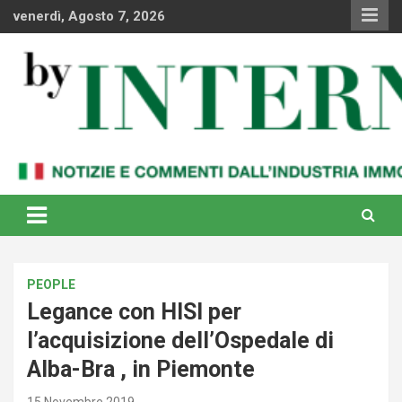
Skip
venerdì, Agosto 7, 2026
to
content
Notizie e commenti dal industria immobiliare italiana e
By Internews
internazionale
PEOPLE
Legance con HISI per
l’acquisizione dell’Ospedale di
Alba-Bra , in Piemonte