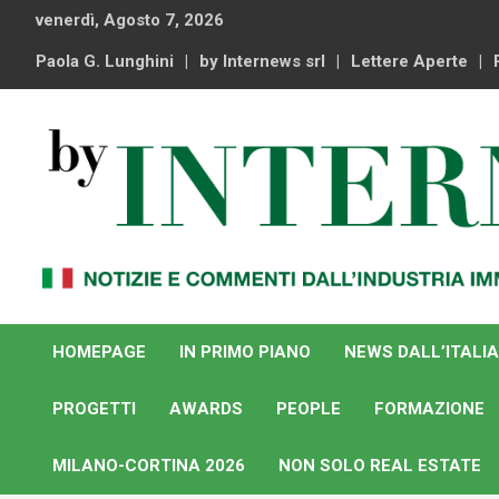
Skip
venerdì, Agosto 7, 2026
to
content
Paola G. Lunghini
by Internews srl
Lettere Aperte
Notizie e commenti dal industria immobiliare italiana e
By Internews
internazionale
HOMEPAGE
IN PRIMO PIANO
NEWS DALL’ITALIA
PROGETTI
AWARDS
PEOPLE
FORMAZIONE
MILANO-CORTINA 2026
NON SOLO REAL ESTATE