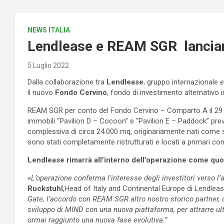
NEWS ITALIA
Lendlease e REAM SGR lancian
5 Luglio 2022
Dalla collaborazione tra
Lendlease
, gruppo internazionale
e
il nuovo
Fondo Cervino
, fondo di investimento alternativo 
REAM SGR per conto del Fondo Cervino – Comparto A il 29 gi
immobili “Pavilion D – Cocoon” e “Pavilion E – Paddock” prev
complessiva di circa 24.000 mq, originariamente nati come str
sono stati completamente ristrutturati e locati a primari con
Lendlease rimarrà all’interno dell’operazione come qu
«
L’operazione conferma l’interesse degli investitori verso l
Ruckstuhl
,Head of Italy and Continental Europe di Lendlea
Gate, l’accordo con REAM SGR altro nostro storico partner, ci
sviluppo di MIND con una nuova piattaforma, per attrarre ulte
ormai raggiunto una nuova fase evolutiva.”