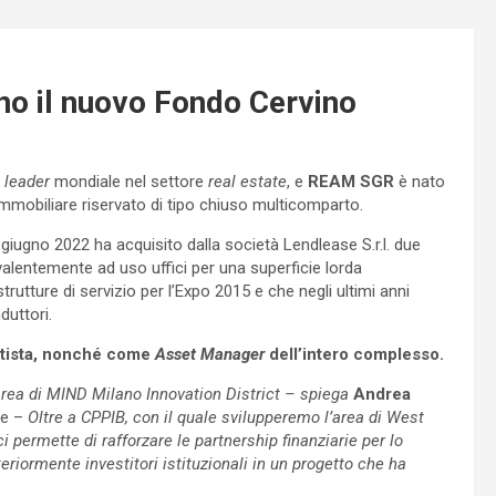
o il nuovo Fondo Cervino
 leader
mondiale nel settore
real estate
, e
REAM SGR
è nato
immobiliare riservato di tipo chiuso multicomparto.
ugno 2022 ha acquisito dalla società Lendlease S.r.l. due
alentemente ad uso uffici per una superficie lorda
utture di servizio per l’Expo 2015 e che negli ultimi anni
duttori.
otista, nonché come
Asset Manager
dell’intero complesso.
’area di MIND Milano Innovation District – spiega
Andrea
se –
Oltre a CPPIB, con il quale svilupperemo l’area di West
 permette di rafforzare le partnership finanziarie per lo
riormente investitori istituzionali in un progetto che ha