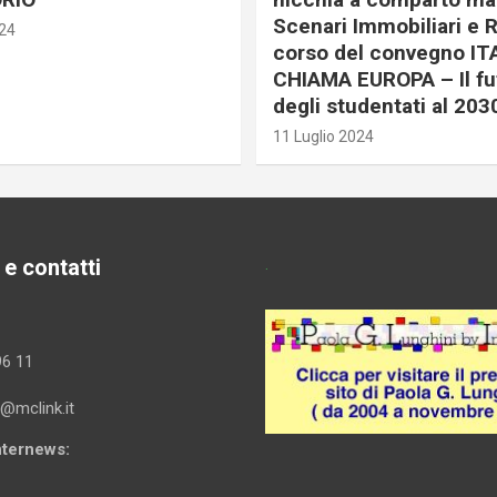
Scenari Immobiliari e R
024
corso del convegno IT
CHIAMA EUROPA – Il fu
degli studentati al 203
11 Luglio 2024
 e contatti
.
96 11
i@mclink.it
Internews: