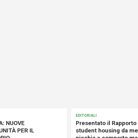
EDITORIALI
A: NUOVE
Presentato il Rapporto 
NITÀ PER IL
student housing da me
RIO
nicchia a comparto mat