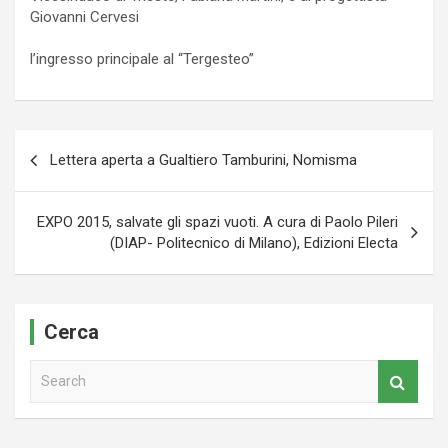
Giovanni Cervesi
l’ingresso principale al “Tergesteo”
Navigazione
Lettera aperta a Gualtiero Tamburini, Nomisma
articoli
EXPO 2015, salvate gli spazi vuoti. A cura di Paolo Pileri
(DIAP- Politecnico di Milano), Edizioni Electa
Cerca
S
e
a
r