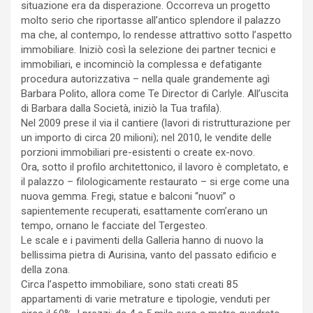
situazione era da disperazione. Occorreva un progetto
molto serio che riportasse all’antico splendore il palazzo
ma che, al contempo, lo rendesse attrattivo sotto l’aspetto
immobiliare. Iniziò così la selezione dei partner tecnici e
immobiliari, e incominciò la complessa e defatigante
procedura autorizzativa – nella quale grandemente agì
Barbara Polito, allora come Te Director di Carlyle. All’uscita
di Barbara dalla Società, iniziò la Tua trafila).
Nel 2009 prese il via il cantiere (lavori di ristrutturazione per
un importo di circa 20 milioni); nel 2010, le vendite delle
porzioni immobiliari pre-esistenti o create ex-novo.
Ora, sotto il profilo architettonico, il lavoro è completato, e
il palazzo – filologicamente restaurato – si erge come una
nuova gemma. Fregi, statue e balconi “nuovi” o
sapientemente recuperati, esattamente com’erano un
tempo, ornano le facciate del Tergesteo.
Le scale e i pavimenti della Galleria hanno di nuovo la
bellissima pietra di Aurisina, vanto del passato edificio e
della zona.
Circa l’aspetto immobiliare, sono stati creati 85
appartamenti di varie metrature e tipologie, venduti per