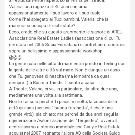
affettuosamente rispettoso la ferma per strada.
Valeria: una ragazza di 40 anni che ama
appassionatamente il suo lavoro e il suo ruolo.
Come l’hai spiegato ai Tuoi bambini, Valeria, che la
mamma si occupa di real estate?
Ecco, credo che su questo argomento le signore di AREL-
Associazione Real Estate Ladies (associazione di cui Tu
sei stata nel 2006 Socia Firmataria) ci potrebbero costruire
sopra un bellissimo e appassionante workshop …
@@@
La gente nata nelle città di mare entra presto in feeling con
la gente delle altre città sul mare. Non è dunque un caso
che Tu, genovese di nascita (ma lombarda da quasi
sempre…) a Bari e a Trieste Ti senta a casa.
A Trieste, Valeria, ci vai, in particolare, da oltre due anni,
mediamente una volta alla settimana.
Non lo fai solo perché Ti piace, e molto, la cucina della
città giuliana (sei una “ buona forchetta”, il che è una
grande virtù), sia chiaro; ma perché da due anni segui la
rigenerazione /valorizzazione del “Tergesteo”, ovvero il
centralissimo e storico immobile che Carlyle Real Estate
acquisì nel 2007, regnante l’allora AD della Società Guido