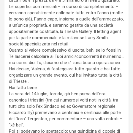
circa il 60%. I prezzi: da 4 a 5 mila euro a metro quadrato.
Le superfici commerciali – in corso di completamento –
verranno sperabilmente collocate tutte entro l’anno (molte
lo sono già). Fanno capo, insieme a quelle dell’ammezzato,
a un’unica proprietà, e saranno gestite da una società
appositamente costituita, la Trieste Gallery. Il letting agent
per la parte commerciale è la milanese Larry Smith,
società specializzata nel retail.
Quanto al valore complessivo di uscita, beh, se io fossi in
Te lascerei calcolare ai Tuoi amici/concorrenti il numerino…
ma come dici Tu, diciamo che e’ «una buona operazione».
Hai deciso, Valeria, di festeggiare tutto questo e hai fatto
organizzare un grande evento, cui hai invitato tutta la città
di Trieste .
Hai fatto bene.
La sera del 14 luglio, torrida, già ben prima dell’ora
canonica i triestini (tra cui numerosi volti noti in città, tra
tutti cito solo l’ex Sindaco ed ex Governatore regionale
Riccardo Illy) premevano a centinaia e centinaia alle porte
del “loro“ Tergesteo, per commentare – una volta entrati –
“xè bel”.
Poi si godevano lo spettacolo: una quindicina di coppie di