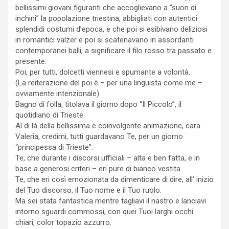
bellissimi giovani figuranti che accoglievano a “suon di
inchini” la popolazione triestina, abbigliati con autentici
splendidi costumi d’epoca, e che poi si esibivano deliziosi
in romantici valzer e poi si scatenavano in assordanti
contemporanei balli, a significare il filo rosso tra passato e
presente.
Poi, per tutti, dolcetti viennesi e spumante a volontà.
(La reiterazione del poi è – per una linguista come me –
ovviamente intenzionale).
Bagno di folla, titolava il giorno dopo “Il Piccolo”, il
quotidiano di Trieste.
Al di là della bellissima e coinvolgente animazione, cara
Valeria, credimi, tutti guardavano Te, per un giorno
“principessa di Trieste”.
Te, che durante i discorsi ufficiali – alta e ben fatta, e in
base a generosi criteri – eri pure di bianco vestita.
Te, che eri così emozionata da dimenticare di dire, all’ inizio
del Tuo discorso, il Tuo nome e il Tuo ruolo.
Ma sei stata fantastica mentre tagliavi il nastro e lanciavi
intorno sguardi commossi, con quei Tuoi larghi occhi
chiari, color topazio azzurro.