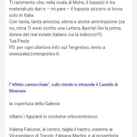
Ti rammento che, nella scala di Mohs, il topazio è tra
materiali più duri e – mi pare – il topazio azzurro si trova
solo in Italia.
Con tanta, tanta amicizia, stima e anche ammirazione (se
no, mica Ti avrei scritto una Lettera Aperta! Sei la prima
donna del real estate italiano cui la indirizzo!!!)
Tua Paola
PS: per ogni ulteriore info sul Tergesteo, rinvio a
www.palazzotergesteo.it.
l’“effetto cannocchiale”, sullo sfondo si intravede il Castello di
Miramare
la copertura della Galleria
sfilano i figuranti in costume ottocentescoo
Valeria Falcone, al centro, taglia il nastro, insieme al
Vicesindaco di Trieste, Fabiana Martini, e al progettista