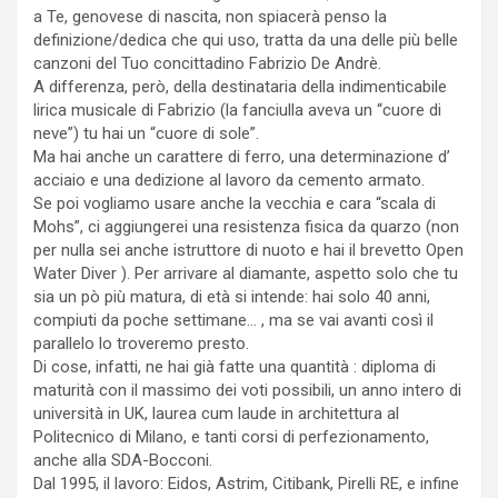
a Te, genovese di nascita, non spiacerà penso la
definizione/dedica che qui uso, tratta da una delle più belle
canzoni del Tuo concittadino Fabrizio De Andrè.
A differenza, però, della destinataria della indimenticabile
lirica musicale di Fabrizio (la fanciulla aveva un “cuore di
neve”) tu hai un “cuore di sole”.
Ma hai anche un carattere di ferro, una determinazione d’
acciaio e una dedizione al lavoro da cemento armato.
Se poi vogliamo usare anche la vecchia e cara “scala di
Mohs”, ci aggiungerei una resistenza fisica da quarzo (non
per nulla sei anche istruttore di nuoto e hai il brevetto Open
Water Diver ). Per arrivare al diamante, aspetto solo che tu
sia un pò più matura, di età si intende: hai solo 40 anni,
compiuti da poche settimane… , ma se vai avanti così il
parallelo lo troveremo presto.
Di cose, infatti, ne hai già fatte una quantità : diploma di
maturità con il massimo dei voti possibili, un anno intero di
università in UK, laurea cum laude in architettura al
Politecnico di Milano, e tanti corsi di perfezionamento,
anche alla SDA-Bocconi.
Dal 1995, il lavoro: Eidos, Astrim, Citibank, Pirelli RE, e infine