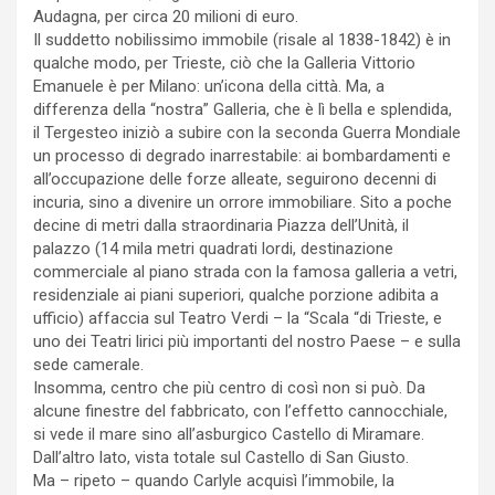
Audagna, per circa 20 milioni di euro.
Il suddetto nobilissimo immobile (risale al 1838-1842) è in
qualche modo, per Trieste, ciò che la Galleria Vittorio
Emanuele è per Milano: un’icona della città. Ma, a
differenza della “nostra” Galleria, che è lì bella e splendida,
il Tergesteo iniziò a subire con la seconda Guerra Mondiale
un processo di degrado inarrestabile: ai bombardamenti e
all’occupazione delle forze alleate, seguirono decenni di
incuria, sino a divenire un orrore immobiliare. Sito a poche
decine di metri dalla straordinaria Piazza dell’Unità, il
palazzo (14 mila metri quadrati lordi, destinazione
commerciale al piano strada con la famosa galleria a vetri,
residenziale ai piani superiori, qualche porzione adibita a
ufficio) affaccia sul Teatro Verdi – la “Scala “di Trieste, e
uno dei Teatri lirici più importanti del nostro Paese – e sulla
sede camerale.
Insomma, centro che più centro di così non si può. Da
alcune finestre del fabbricato, con l’effetto cannocchiale,
si vede il mare sino all’asburgico Castello di Miramare.
Dall’altro lato, vista totale sul Castello di San Giusto.
Ma – ripeto – quando Carlyle acquisì l’immobile, la