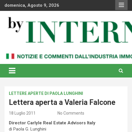
Skip
domenica, Agosto 9, 2026
to
content
Notizie e commenti dal industria immobiliare italiana e
By Internews
internazionale
LETTERE APERTE DI PAOLA LUNGHINI
Lettera aperta a Valeria Falcone
18 Luglio 2011
No Comments
Director Carlyle Real Estate Advisors Italy
di Paola G. Lunghini