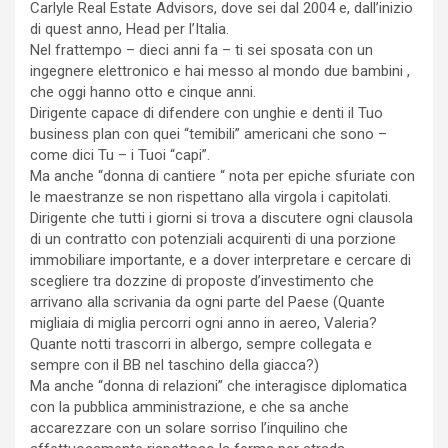
Carlyle Real Estate Advisors, dove sei dal 2004 e, dall’inizio
di quest anno, Head per l’Italia.
Nel frattempo – dieci anni fa – ti sei sposata con un
ingegnere elettronico e hai messo al mondo due bambini ,
che oggi hanno otto e cinque anni.
Dirigente capace di difendere con unghie e denti il Tuo
business plan con quei “temibili” americani che sono –
come dici Tu – i Tuoi “capi”.
Ma anche “donna di cantiere “ nota per epiche sfuriate con
le maestranze se non rispettano alla virgola i capitolati.
Dirigente che tutti i giorni si trova a discutere ogni clausola
di un contratto con potenziali acquirenti di una porzione
immobiliare importante, e a dover interpretare e cercare di
scegliere tra dozzine di proposte d’investimento che
arrivano alla scrivania da ogni parte del Paese (Quante
migliaia di miglia percorri ogni anno in aereo, Valeria?
Quante notti trascorri in albergo, sempre collegata e
sempre con il BB nel taschino della giacca?)
Ma anche “donna di relazioni” che interagisce diplomatica
con la pubblica amministrazione, e che sa anche
accarezzare con un solare sorriso l’inquilino che