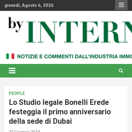
Skip
giovedì, Agosto 6, 2026
to
content
Notizie e commenti dal industria immobiliare italiana e
By Internews
internazionale
PEOPLE
Lo Studio legale Bonelli Erede
festeggia il primo anniversario
della sede di Dubai