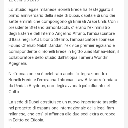
22 Gennaio 2019
Lo Studio legale milanese Bonelli Erede ha festeggiato il
primo anniversario della sede di Dubai, capitale di uno dei
sette emirati che compongono gli Emirati Arabi Uniti. Con il
presidente Stefano Simontacchi, c’ erano l’ex ministro
degli Esteri e dell’Interno Angelino Alfano, l’ambasciatore
d’Italia negli EAU Liborio Stellino, l’ambasciatore libanese
Fouad Chehab Nabih Dandan, l’ex vice premier egiziano e
corrispondente di Bonelli Erede in Egitto Ziad Bahaa-Eldin, il
collaboratore dello studio dall’Etiopia Tameru Wondm
Agegnehu.
Nell’occasione si è celebrata anche l’integrazione tra
Bonelli Erede e l’emiratina Tribonian Law Advisors fondata
da Rindala Beydoun, uno degli avvocati più influenti del
Golfo.
La sede di Dubai costituisce un nuovo importante tassello
nel progetto di espansione internazionale della legal firm
milanese, che così si affianca alle due sedi extra europee
in Egitto ed Etiopia.
…