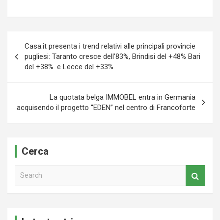
Navigazione
Casa.it presenta i trend relativi alle principali provincie
articoli
pugliesi: Taranto cresce dell’83%, Brindisi del +48% Bari
del +38%. e Lecce del +33%.
La quotata belga IMMOBEL entra in Germania
acquisendo il progetto “EDEN” nel centro di Francoforte
Cerca
S
e
a
r
c