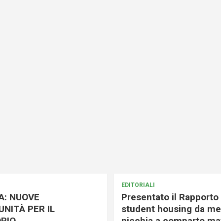
EDITORIALI
A: NUOVE
Presentato il Rapporto 
NITÀ PER IL
student housing da me
RIO
nicchia a comparto mat