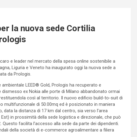
per la nuova sede Cortilia
Prologis
aro e leader nel mercato della spesa online sostenibile a
agna, Liguria e Veneto ha inaugurato oggi la nuova sede a
ata da Prologis.
one ambientale LEED® Gold, Prologis ha recuperato e
riale dismesso ex Nokia alle porte di Milano abbandonato ormai
tituendola così al territorio. Il nuovo edificio build-to-suit di
zio multifunzionale di 50.00mq ed è posizionato in maniera
o, data la distanza di 17 km dal centro, sia verso l’area
 Est) in prossimità della sede logistica e direzionale, che può
 Questo facilita l’accesso alla sede da parte dei dipendenti.
ndali della società di e-commerce agroalimentare a filiera