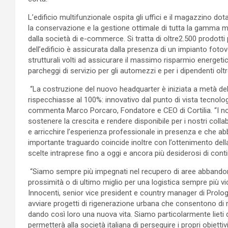
L’edificio multifunzionale ospita gli uffici e il magazzino do
la conservazione e la gestione ottimale di tutta la gamma m
dalla società di e-commerce. Si tratta di oltre2.500 prodotti 
dell’edificio è assicurata dalla presenza di un impianto fot
strutturali volti ad assicurare il massimo risparmio energetic
parcheggi di servizio per gli automezzi e per i dipendenti oltre
“La costruzione del nuovo headquarter è iniziata a metà del 
rispecchiasse al 100%: innovativo dal punto di vista tecnolo
commenta Marco Porcaro, Fondatore e CEO di Cortilia. “I nostr
sostenere la crescita e rendere disponibile per i nostri coll
e arricchire l’esperienza professionale in presenza e che ab
importante traguardo coincide inoltre con l’ottenimento della
scelte intraprese fino a oggi e ancora più desiderosi di cont
“Siamo sempre più impegnati nel recupero di aree abbandonate 
prossimità o di ultimo miglio per una logistica sempre più v
Innocenti, senior vice president e country manager di Prolog
avviare progetti di rigenerazione urbana che consentono di
dando così loro una nuova vita. Siamo particolarmente lieti di
permetterà alla società italiana di perseguire i propri obiettivi