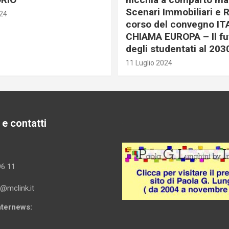
Scenari Immobiliari e R
024
corso del convegno IT
CHIAMA EUROPA – Il fu
degli studentati al 203
11 Luglio 2024
 e contatti
.
96 11
i@mclink.it
Internews: