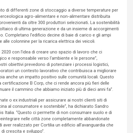
tato di differenti zone di stoccaggio a diverse temperature per
erceologica agro-alimentare e non-alimentare distribuita
provenienti da oltre 300 produttori selezionati
.
La sostenibilità
ovoltaico di ultima generazione e da un insieme di accorgimenti
o. Completano l’edificio decine di baie di carico e gli ampi
 alle colonnine per la ricarica elettrica dei veicoli.
2020 con l’idea di creare uno spazio di lavoro che ci
gico e responsabile verso l‘ambiente e le persone”,
i obiettivi prevedono di potenziare i processi logistici,
aboratori un contesto lavorativo che contribuisca a migliorare
bia anche un impatto positivo sulle comunità locali. Questo
 certificazione B Corp, che ci rende ancora più fieri delle
inuare il cammino che abbiamo iniziato più di dieci anni fa”.
o ex industriali per assicurare ai nostri clienti siti di
icina al consumatore e sostenibile”, ha dichiarato Sandro
is Italia. “Questo ci permette di non consumare suolo e di
 reintegrare nelle città zone completamente abbandonate
 aver realizzato per Cortilia un edificio all’avanguardia che
 di crescita e sviluppo”.