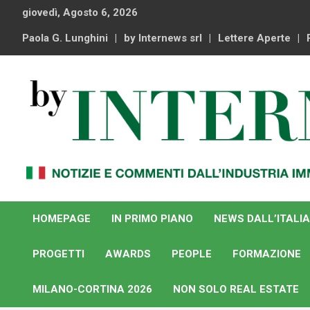
Skip
giovedì, Agosto 6, 2026
to
content
Paola G. Lunghini
by Internews srl
Lettere Aperte
Notizie e commenti dal industria immobiliare italiana e
By Internews
internazionale
HOMEPAGE
IN PRIMO PIANO
NEWS DALL’ITALIA
PROGETTI
AWARDS
PEOPLE
FORMAZIONE
MILANO-CORTINA 2026
NON SOLO REAL ESTATE