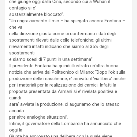
che giunge oggi dalla Cina, secondo cui a Wuhan il
contagio si e’
sostanzialmente bloccato”.
“Un ringraziamento il mio – ha spiegato ancora Fontana –
che va
nella direzione giusta come ci confermano i dati degli
spostamenti rilevati dalle celle telefoniche: gli ultimi
rilevamenti infatti indicano che siamo al 35% degli
spostamenti
e siamo scesi di 7 punti in una settimana”.
Il presidente Fontana ha quindi illustrato un’altra buona
notizia che arriva dal Politecnico di Milano: “Dopo l’ok sulla
produzione delle mascherine, e’ arrivato il ‘via libera’ anche
per i materiali per la realizzazione dei camici. Infatti la
proposta presentata da Armani si e’ rivelata positiva e
quindi
sara’ avviata la produzione, ci auguriamo che lo stesso
accada
per altre analoghe situazioni”.
Infine, il governatore della Lombardia ha annunciato che
oggi la
Giunta ha approvato una delibera con la quale viene