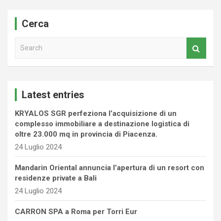
Cerca
S
e
a
r
c
Latest entries
h
KRYALOS SGR perfeziona l’acquisizione di un
complesso immobiliare a destinazione logistica di
oltre 23.000 mq in provincia di Piacenza.
24 Luglio 2024
Mandarin Oriental annuncia l’apertura di un resort con
residenze private a Bali
24 Luglio 2024
CARRON SPA a Roma per Torri Eur