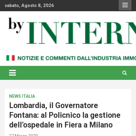
Skip
sabato, Agosto 8, 2026
to
content
Notizie e commenti dal industria immobiliare italiana e
By Internews
internazionale
NEWS ITALIA
Lombardia, il Governatore
Fontana: al Policnico la gestione
dell’ospedale in Fiera a Milano