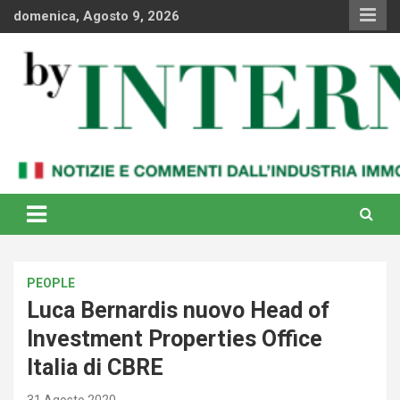
Skip
domenica, Agosto 9, 2026
to
content
Notizie e commenti dal industria immobiliare italiana e
By Internews
internazionale
PEOPLE
Luca Bernardis nuovo Head of
Investment Properties Office
Italia di CBRE