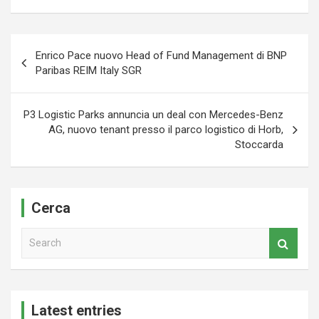
Navigazione
Enrico Pace nuovo Head of Fund Management di BNP
articoli
Paribas REIM Italy SGR
P3 Logistic Parks annuncia un deal con Mercedes-Benz
AG, nuovo tenant presso il parco logistico di Horb,
Stoccarda
Cerca
S
e
a
r
c
Latest entries
h