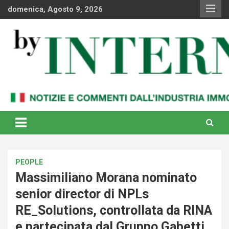
Skip
domenica, Agosto 9, 2026
to
content
Notizie e commenti dal industria immobiliare italiana e
By Internews
internazionale
PEOPLE
Massimiliano Morana nominato
senior director di NPLs
RE_Solutions, controllata da RINA
e partecipata dal Gruppo Gabetti