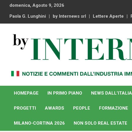
Skip
domenica, Agosto 9, 2026
to
content
Paola G. Lunghini
by Internews srl
Lettere Aperte
Notizie e commenti dal industria immobiliare italiana e
By Internews
internazionale
HOMEPAGE
IN PRIMO PIANO
NEWS DALL’ITALIA
PROGETTI
AWARDS
PEOPLE
FORMAZIONE
MILANO-CORTINA 2026
NON SOLO REAL ESTATE