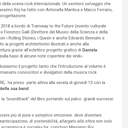
ci della scena rock internazionale. Un
sentiero selvaggio
che
Massimo Roj ha fatto con Antonella Mantica e Marco Ferrario,
progettazione.
el 2018 a bordo di Tramway to the Future (evento culturale
 Fiorenzo Galli (Direttore del Museo della Scienza e della
per i Rolling Stones, i Queen e anche Edoardo Bennato e
 ai progetti architettonici illustrati e anche alla
ttura grazie all’eclettico progetto grafico di
Daniela
sulla base di alcune note copertine dei vinili».
tusiasmo il progetto tanto che l’introduzione al volume è
i massimi conoscitori e divulgatori della musica rock.
, ha preso parte attiva alla serata di giovedì 13 con la
 della sua band
.
o la “soundtrack” del libro portando sul palco grandi successi
ssere più di pura e semplice emozione: deve diventare
rtecipazione, di sostenibilità, allargato alla sfera non solo
, economica e sociale
» ha concluso Massimo Roj.