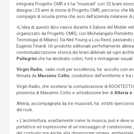
integrata Progetto CMR e li ha “musicati” con 32 brani stori
disegna i 25 anni di storia di Progetto CMR, percorso che 
compagni di scuola prima che soci dell’azienda milanese di 
«L’idea di questo libro nasce durante il Salone del Mobile n
organizzato da Progetto CMR), con Michelangelo Pistoletto e
Tecnologia di Milano). Da Neil Young a Lou Reed, passando 
Eugenio Finardi. Un prodotto editoriale perfettamente allineato
contestualizzazione storica dei brani abbinati ad ogni archite
Pellegrini
che ha declinato colori, font e immaginari visuali 
Virgin Radio
, radio rock per eccellenza, ha accolto con en
firmata da
Massimo Cotto
, conduttore dell’emittente e tra 
Virgin Radio, che sostiene la comunicazione di ROCKTECTURE
presenza di Massimo Cotto e un’esibizione live di
Alteria e
Alteria, accompagnata da tre musicisti, ha infatti ripercors
del rock.
« L
’architettura, esattamente come la musica, può e deve e
portatrice ed espressione di un messaggio di condivisione, pa
del costruito ma anche alla dimensione umana, ambientale