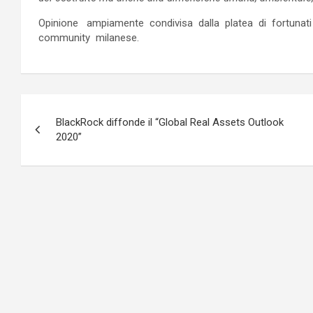
Opinione ampiamente condivisa dalla platea di fortunati i
community milanese.
Navigazione
BlackRock diffonde il “Global Real Assets Outlook
articoli
2020”