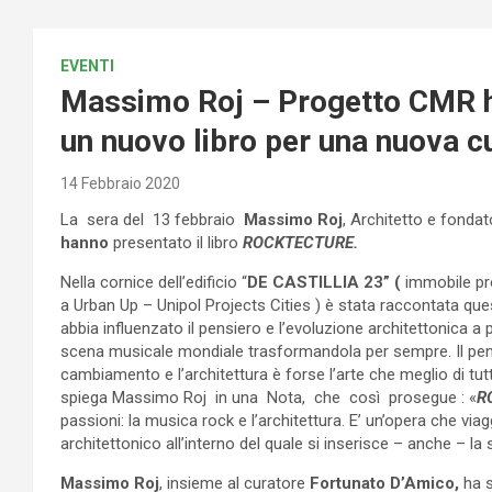
EVENTI
Massimo Roj – Progetto CMR 
un nuovo libro per una nuova cu
14 Febbraio 2020
La sera del 13 febbraio
Massimo Roj
, Architetto e fonda
hanno
presentato il libro
ROCKTECTURE.
Nella cornice dell’edificio “
DE CASTILLIA 23” (
immobile pr
a Urban Up – Unipol Projects Cities ) è stata raccontata qu
abbia influenzato il pensiero e l’evoluzione architettonica a 
scena musicale mondiale trasformandola per sempre. Il pens
cambiamento e l’architettura è forse l’arte che meglio di tu
spiega Massimo Roj in una Nota, che così prosegue : «
R
passioni: la musica rock e l’architettura. E’ un’opera che vi
architettonico all’interno del quale si inserisce – anche – la
Massimo Roj
, insieme al curatore
Fortunato D’Amico,
ha s