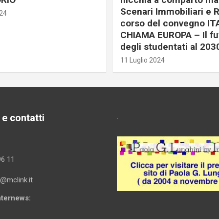
Scenari Immobiliari e R
024
corso del convegno IT
CHIAMA EUROPA – Il fu
degli studentati al 203
11 Luglio 2024
 e contatti
.
96 11
i@mclink.it
Internews: