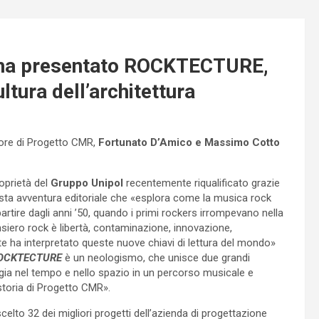
ha presentato ROCKTECTURE,
ltura dell’architettura
tore di Progetto CMR,
Fortunato D’Amico e Massimo Cotto
oprietà del
Gruppo Unipol
recentemente riqualificato grazie
esta avventura editoriale che «esplora come la musica rock
partire dagli anni ’50, quando i primi rockers irrompevano nella
iero rock è libertà, contaminazione, innovazione,
tte ha interpretato queste nuove chiavi di lettura del mondo»
OCKTECTURE
è un neologismo, che unisce due grandi
aggia nel tempo e nello spazio in un percorso musicale e
 storia di Progetto CMR».
celto 32 dei migliori progetti dell’azienda di progettazione