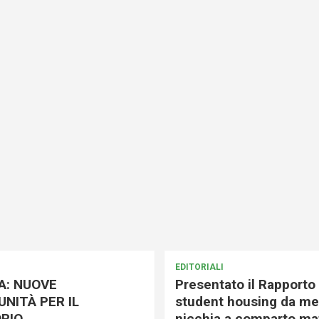
EDITORIALI
A: NUOVE
Presentato il Rapporto 
NITÀ PER IL
student housing da me
RIO
nicchia a comparto mat