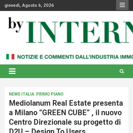
Skip
giovedì, Agosto 6, 2026
to
content
Notizie e commenti dal industria immobiliare italiana e
By Internews
internazionale
NEWS ITALIA
PRIMO PIANO
Mediolanum Real Estate presenta
a Milano “GREEN CUBE” , il nuovo
Centro Direzionale su progetto di
D2U – Design To Users