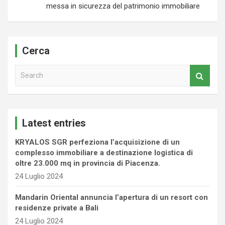
messa in sicurezza del patrimonio immobiliare
Cerca
S
e
a
r
c
Latest entries
h
KRYALOS SGR perfeziona l’acquisizione di un
complesso immobiliare a destinazione logistica di
oltre 23.000 mq in provincia di Piacenza.
24 Luglio 2024
Mandarin Oriental annuncia l’apertura di un resort con
residenze private a Bali
24 Luglio 2024