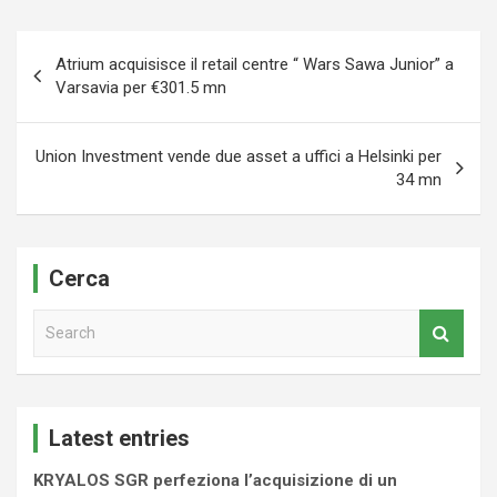
Navigazione
Atrium acquisisce il retail centre “ Wars Sawa Junior” a
articoli
Varsavia per €301.5 mn
Union Investment vende due asset a uffici a Helsinki per
34 mn
Cerca
S
e
a
r
c
Latest entries
h
KRYALOS SGR perfeziona l’acquisizione di un