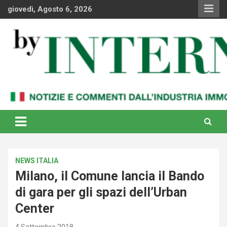
Skip
giovedì, Agosto 6, 2026
to
content
Notizie e commenti dal industria immobiliare italiana e
By Internews
internazionale
NEWS ITALIA
Milano, il Comune lancia il Bando
di gara per gli spazi dell’Urban
Center