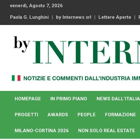
Skip
venerdì, Agosto 7, 2026
to
content
Paola G. Lunghini
by Internews srl
Lettere Aperte
Notizie e commenti dal industria immobiliare italiana e
By Internews
internazionale
HOMEPAGE
IN PRIMO PIANO
NEWS DALL’ITALIA
PROGETTI
AWARDS
PEOPLE
FORMAZIONE
MILANO-CORTINA 2026
NON SOLO REAL ESTATE