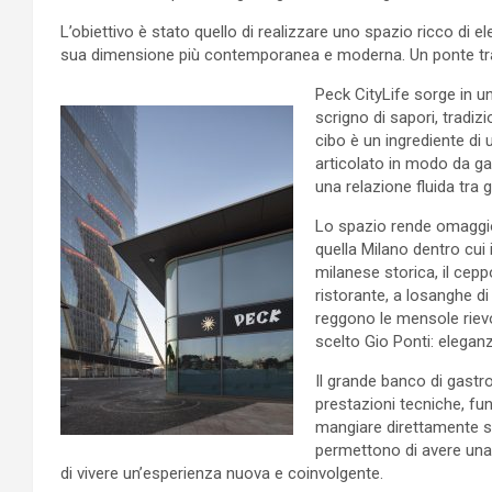
L’obiettivo è stato quello di realizzare uno spazio ricco di el
sua dimensione più contemporanea e moderna. Un ponte tra la
Peck CityLife sorge in u
scrigno di sapori, tradi
cibo è un ingrediente di 
articolato in modo da gar
una relazione fluida tra 
Lo spazio rende omaggio
quella Milano dentro cui 
milanese storica, il cepp
ristorante, a losanghe di
reggono le mensole riev
scelto Gio Ponti: eleganz
Il grande banco di gastro
prestazioni tecniche, fun
mangiare direttamente sed
permettono di avere una v
di vivere un’esperienza nuova e coinvolgente.