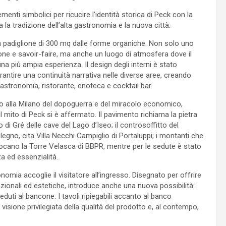
ementi simbolici per ricucire l’identità storica di Peck con la
 tradizione dell’alta gastronomia e la nuova città.
n padiglione di 300 mq dalle forme organiche. Non solo uno
zione e savoir-faire, ma anche un luogo di atmosfera dove il
una più ampia esperienza. Il design degli interni è stato
antire una continuità narrativa nelle diverse aree, creando
gastronomia, ristorante, enoteca e cocktail bar.
 alla Milano del dopoguerra e del miracolo economico,
il mito di Peck si è affermato. Il pavimento richiama la pietra
o di Gré delle cave del Lago d’Iseo; il controsoffitto del
 legno, cita Villa Necchi Campiglio di Portaluppi; i montanti che
ocano la Torre Velasca di BBPR, mentre per le sedute è stato
a ed essenzialità.
nomia accoglie il visitatore all’ingresso. Disegnato per offrire
zionali ed estetiche, introduce anche una nuova possibilità:
uti al bancone. I tavoli ripiegabili accanto al banco
isione privilegiata della qualità del prodotto e, al contempo,