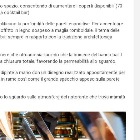
lo spazio, consentendo di aumentare i coperti disponibili (70
a cocktail bar).
plificano la profondità delle pareti espositive. Per accentuare
soffitto in legno sospeso a maglia romboidale. Il tema delle
bili, sempre in rapporto con la tradizione architettonica
 nere che ritmano sia l’arredo che la boiserie del banco bar. I
 la chiusura totale, favorendo la permeabilità allo sguardo.
gres dipinte a mano con un disegno realizzato appositamente per
p è in rame così come il grande specchio appeso sulla parete
o lo sguardo sulle atmosfere del ristorante che trova intimità