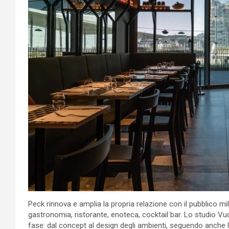
Peck rinnova e amplia la propria relazione con il pubblico m
gastronomia, ristorante, enoteca, cocktail bar. Lo studio Vud
fase: dal concept al design degli ambienti, seguendo anche l