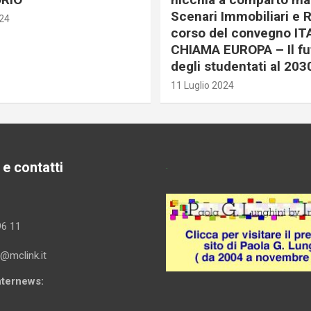
Scenari Immobiliari e R
024
corso del convegno IT
CHIAMA EUROPA – Il fu
degli studentati al 203
11 Luglio 2024
 e contatti
.
96 11
i@mclink.it
Internews: