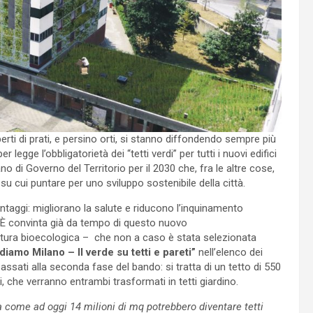
icoperti di prati, e persino orti, si stanno diffondendo sempre più
 legge l’obbligatorietà dei “tetti verdi” per tutti i nuovi edifici
iano di Governo del Territorio per il 2030 che, fra le altre cose,
e su cui puntare per uno sviluppo sostenibile della città.
vantaggi: migliorano la salute e riducono l’inquinamento
à. È convinta già da tempo di questo nuovo
ttura bioecologica – che non a caso è stata selezionata
diamo Milano – Il verde su tetti e pareti”
nell’elenco dei
 passati alla seconda fase del bando: si tratta di un tetto di 550
i, che verranno entrambi trasformati in tetti giardino.
 come ad oggi 14 milioni di mq potrebbero diventare tetti