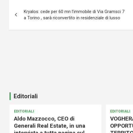
Navigazione
Kryalos: cede per 60 mn l’immobile di Via Gramsci 7
articoli
a Torino , sarà riconvertito in residenziale di lusso
Editoriali
EDITORIALI
EDITORIALI
Aldo Mazzocco, CEO di
VOGHER
Generali Real Estate, in una
OPPORTU
intervista a tutta pagina sul
TERRITO