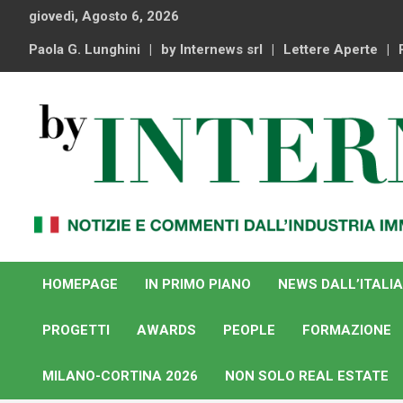
Skip
giovedì, Agosto 6, 2026
to
content
Paola G. Lunghini
by Internews srl
Lettere Aperte
Notizie e commenti dal industria immobiliare italiana e
By Internews
internazionale
HOMEPAGE
IN PRIMO PIANO
NEWS DALL’ITALIA
PROGETTI
AWARDS
PEOPLE
FORMAZIONE
MILANO-CORTINA 2026
NON SOLO REAL ESTATE