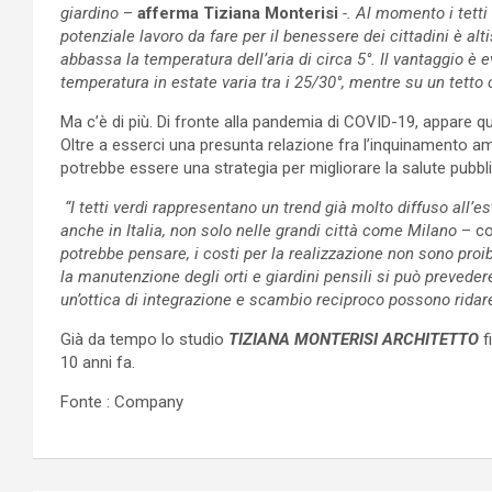
giardino
–
afferma Tiziana Monterisi
-. Al momento i tetti
potenziale lavoro da fare per il benessere dei cittadini è alt
abbassa la temperatura dell’aria di circa 5°. Il vantaggio è 
temperatura in estate varia tra i 25/30°, mentre su un tetto c
Ma c’è di più. Di fronte alla pandemia di COVID-19, appare 
Oltre a esserci una presunta relazione fra l’inquinamento amb
potrebbe essere una strategia per migliorare la salute pubbli
“I tetti verdi rappresentano un trend già molto diffuso all’
anche in Italia, non solo nelle grandi città come Milano
– co
potrebbe pensare, i costi per la realizzazione non sono proib
la manutenzione degli orti e giardini pensili si può prevedere
un’ottica di integrazione e scambio reciproco possono ridare
Già da tempo lo studio
TIZIANA MONTERISI ARCHITETTO
fi
10 anni fa.
Fonte : Company