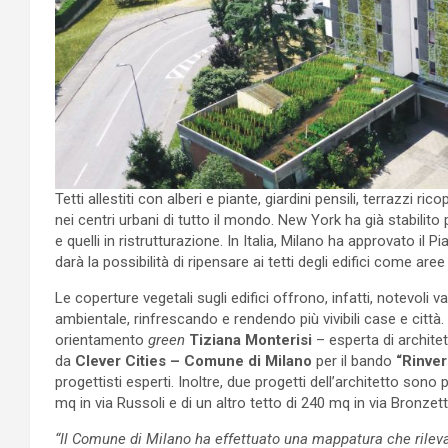
Tetti allestiti con alberi e piante, giardini pensili, terrazzi r
nei centri urbani di tutto il mondo. New York ha già stabilito per
e quelli in ristrutturazione. In Italia, Milano ha approvato il P
darà la possibilità di ripensare ai tetti degli edifici come are
Le coperture vegetali sugli edifici offrono, infatti, notevoli 
ambientale, rinfrescando e rendendo più vivibili case e citt
orientamento
green
Tiziana Monterisi
– esperta di archite
da
Clever Cities – Comune di Milano
per il bando
“Rinver
progettisti esperti. Inoltre, due progetti dell’architetto sono
mq in via Russoli e di un altro tetto di 240 mq in via Bronzett
“Il Comune di Milano ha effettuato una mappatura che rileva