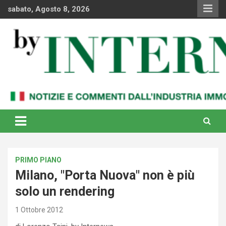
Skip
sabato, Agosto 8, 2026
to
content
Notizie e commenti dal industria immobiliare italiana e
By Internews
internazionale
PRIMO PIANO
Milano, "Porta Nuova" non è più
solo un rendering
1 Ottobre 2012