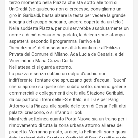
terzo momento nella Piazza che sta sotto alle torri di
UniCredit (se qualcuno non ci credesse, consigliamo un
giro in Garibaldi, basta alzare la testa per vedere la grande
insegna del gruppo bancario, ancora coperta da un telo ).
Nella suddetta Piazza, per cui servirebbe assolutamente un
nome e di ciò nessuno ha parlato, la delegazione stampa
aspetterà, secondo il programma, l’arrivo e la
“benedizione” dell’assessore all’Urbanistica e all’Edilizia
Privata del Comune di Milano, Ada Lucia de Cesaris, e del
Vicesindaco Maria Grazia Guida.
Nell’attesa ci si guarda attorno.
La piazza è senza dubbio un colpo d’occhio non
indifferente: fontane che spruzzano getti d’acqua , “buchi”
che si aprono su quelle che, subito sotto, saranno gallerie
commerciali e collegamenti diretti alla Stazione Garibaldi,
da cui partono i treni delle FS e Italo, e il TGV per Parigi.
Attorno alla Piazza, alle spalle delle torri di Cesar Pelli, altri
palazzi crescono, o si rifanno il look.
Manfredi sottolinea quanto Porta Nuova sia un traino per il
rinnovamento di tutta la zona urbana attorno all’area del
progetto. Verranno presto, si dice, la Feltrinelli, sono quasi