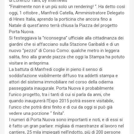
di Lorenzo Taini, by Internews
“Finalmente non è un più solo un rendering! “. Ha detto così
oggi, 1 ottobre , Manfredi Catella, Amministratore Delegato
di Hines Italia, aprendo la porticina che ancora fino a
Natale di quest’anno terrà chiusa la Piazza del progetto
Porta Nuova.
Si festeggiava la “riconsegna” ufficiale alla cittadinanza dei
giardini che si affacciano sulla Stazione Garibaldi e di un
nuovo “pezzo” di Corso Como: qualche metro in leggera
salita, fino alla grande piazza che oggi la Stampa ha potuto
visitare in anteprima.
La battuta di Manfredi coglie in pieno il senso di
soddisfazione visibilmente diffuso tra addetti stampa e
attori del sistema immobiliare nel corso della odierna
passeggiata inaugurale. Porta Nuova è probabilmente
l’unico progetto, tra i tanti di cui si parla da anni, che
quando inaugurerà l’Expo 2015 potrà essere visitabile,
l’unico che potrà dirsi finito e di cui da oggi si può già
vedere una porzione “ finita”.
I numeri di Porta Nuova sono importanti e noti, e di essi si
è fatto un gran parlare: migliaia di maestranze al lavoro nel
cantiere, 25 mila impiegati nell’indotto, più di 200 persone