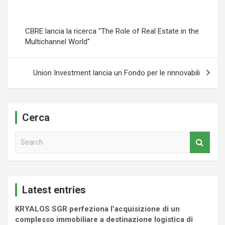
CBRE lancia la ricerca "The Role of Real Estate in the
Multichannel World"
Union Investment lancia un Fondo per le rinnovabili
Cerca
S
e
a
r
c
Latest entries
h
KRYALOS SGR perfeziona l’acquisizione di un
complesso immobiliare a destinazione logistica di