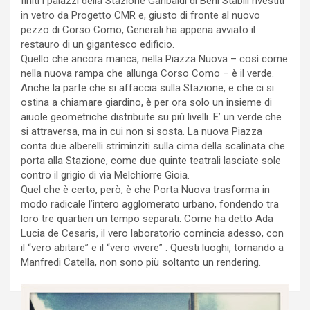
finiti i palazzi della Stazione Garibaldi di Beni Stabili rivestiti
in vetro da Progetto CMR e, giusto di fronte al nuovo
pezzo di Corso Como, Generali ha appena avviato il
restauro di un gigantesco edificio.
Quello che ancora manca, nella Piazza Nuova – così come
nella nuova rampa che allunga Corso Como – è il verde.
Anche la parte che si affaccia sulla Stazione, e che ci si
ostina a chiamare giardino, è per ora solo un insieme di
aiuole geometriche distribuite su più livelli. E’ un verde che
si attraversa, ma in cui non si sosta. La nuova Piazza
conta due alberelli striminziti sulla cima della scalinata che
porta alla Stazione, come due quinte teatrali lasciate sole
contro il grigio di via Melchiorre Gioia.
Quel che è certo, però, è che Porta Nuova trasforma in
modo radicale l’intero agglomerato urbano, fondendo tra
loro tre quartieri un tempo separati. Come ha detto Ada
Lucia de Cesaris, il vero laboratorio comincia adesso, con
il “vero abitare” e il “vero vivere” . Questi luoghi, tornando a
Manfredi Catella, non sono più soltanto un rendering.