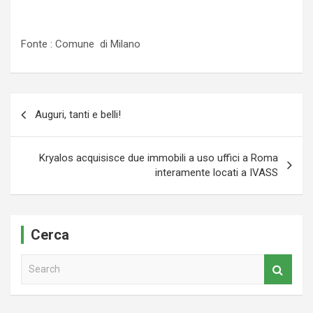
Fonte : Comune di Milano
Navigazione
Auguri, tanti e belli!
articoli
Kryalos acquisisce due immobili a uso uffici a Roma
interamente locati a IVASS
Cerca
S
e
a
r