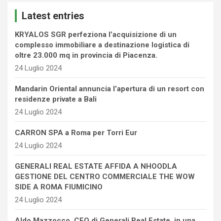
c
Latest entries
h
KRYALOS SGR perfeziona l’acquisizione di un
complesso immobiliare a destinazione logistica di
oltre 23.000 mq in provincia di Piacenza.
24 Luglio 2024
Mandarin Oriental annuncia l’apertura di un resort con
residenze private a Bali
24 Luglio 2024
CARRON SPA a Roma per Torri Eur
24 Luglio 2024
GENERALI REAL ESTATE AFFIDA A NHOODLA
GESTIONE DEL CENTRO COMMERCIALE THE WOW
SIDE A ROMA FIUMICINO
24 Luglio 2024
Aldo Mazzocco, CEO di Generali Real Estate, in una