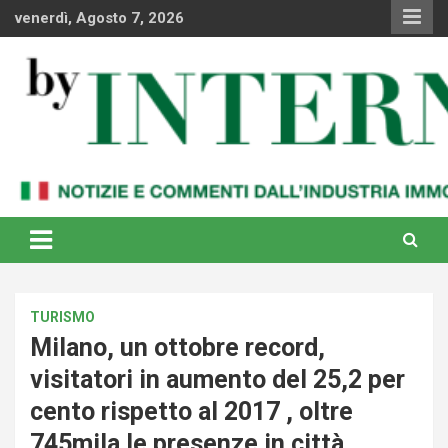
Skip
venerdì, Agosto 7, 2026
to
content
Notizie e commenti dal industria immobiliare italiana e
By Internews
internazionale
TURISMO
Milano, un ottobre record,
visitatori in aumento del 25,2 per
cento rispetto al 2017 , oltre
745mila le presenze in città