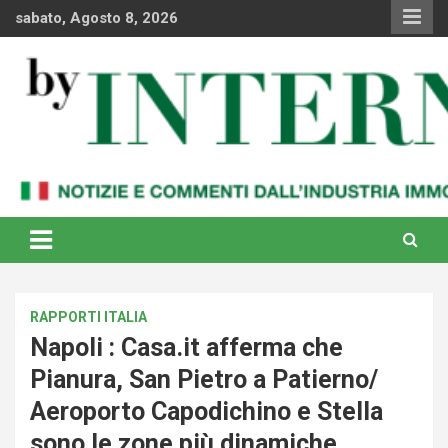
Skip
sabato, Agosto 8, 2026
to
content
Notizie e commenti dal industria immobiliare italiana e
By Internews
internazionale
RAPPORTI ITALIA
Napoli : Casa.it afferma che
Pianura, San Pietro a Patierno/
Aeroporto Capodichino e Stella
sono le zone più dinamiche