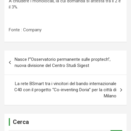
A chiudere i monolocali, la cui domanda si attesta tra il 2 e
il 3%.
Fonte : Company
Navigazione
Nasce l’“Osservatorio permanente sulle proptech”,
articoli
nuova divisione del Centro Studi Sigest
La rete BSmart tra i vincitori del bando internazionale
C40 con il progetto “Co-inventing Doria” per la città di
Milano
Cerca