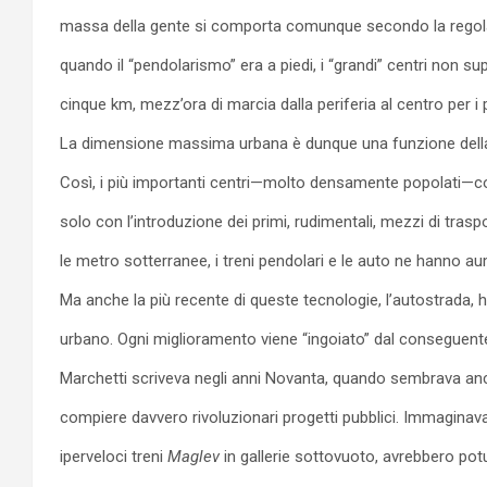
massa della gente si comporta comunque secondo la regola. 
quando il “pendolarismo” era a piedi, i “grandi” centri non s
cinque km, mezz’ora di marcia dalla periferia al centro per i p
La dimensione massima urbana è dunque una funzione della 
Così, i più importanti centri—molto densamente popolati—c
solo con l’introduzione dei primi, rudimentali, mezzi di trasp
le metro sotterranee, i treni pendolari e le auto ne hanno au
Ma anche la più recente di queste tecnologie, l’autostrada, ha 
urbano. Ogni miglioramento viene “ingoiato” dal conseguente
Marchetti scriveva negli anni Novanta, quando sembrava anc
compiere davvero rivoluzionari progetti pubblici. Immaginav
iperveloci treni
Maglev
in gallerie sottovuoto, avrebbero pot