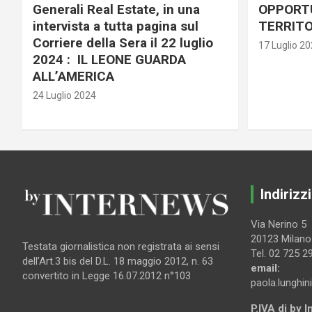
Generali Real Estate, in una
OPPORTU
intervista a tutta pagina sul
TERRITO
Corriere della Sera il 22 luglio
17 Luglio 2
2024 : IL LEONE GUARDA
ALL’AMERICA
24 Luglio 2024
Indirizzi
Via Nerino 5
20123 Milano
Testata giornalistica non registrata ai sensi
Tel. 02 725 2
dell’Art.3 bis del D.L. 18 maggio 2012, n. 63
email:
convertito in Legge 16.07.2012 n°103
paola.lunghin
P.IVA di by 