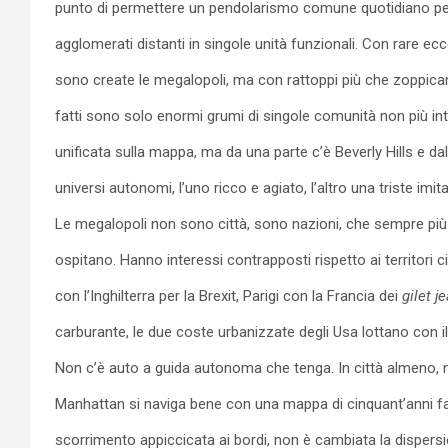
punto di permettere un pendolarismo comune quotidiano per
agglomerati distanti in singole unità funzionali. Con rare ec
sono create le megalopoli, ma con rattoppi più che zoppican
fatti sono solo enormi grumi di singole comunità non più 
unificata sulla mappa, ma da una parte c’è Beverly Hills e dal
universi autonomi, l’uno ricco e agiato, l’altro una triste i
Le megalopoli non sono città, sono nazioni, che sempre più 
ospitano. Hanno interessi contrapposti rispetto ai territori ci
con l’Inghilterra per la Brexit, Parigi con la Francia dei
gilet 
carburante, le due coste urbanizzate degli Usa lottano con 
Non c’è auto a guida autonoma che tenga. In città almeno, n
Manhattan si naviga bene con una mappa di cinquant’anni fa
scorrimento appiccicata ai bordi, non è cambiata la dispersi