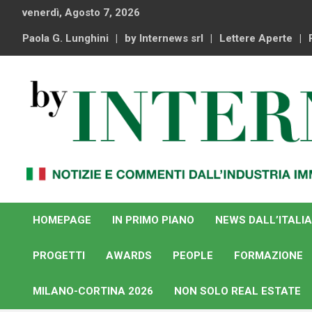
Skip
venerdì, Agosto 7, 2026
to
content
Paola G. Lunghini
by Internews srl
Lettere Aperte
Notizie e commenti dal industria immobiliare italiana e
By Internews
internazionale
HOMEPAGE
IN PRIMO PIANO
NEWS DALL’ITALIA
PROGETTI
AWARDS
PEOPLE
FORMAZIONE
MILANO-CORTINA 2026
NON SOLO REAL ESTATE