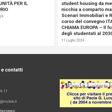
NITÀ PER IL
student housing da me
RIO
nicchia a comparto mat
Scenari Immobiliari e R
024
corso del convegno IT
CHIAMA EUROPA – Il fu
degli studentati al 203
11 Luglio 2024
 e contatti
.
96 11
i@mclink.it
Internews: