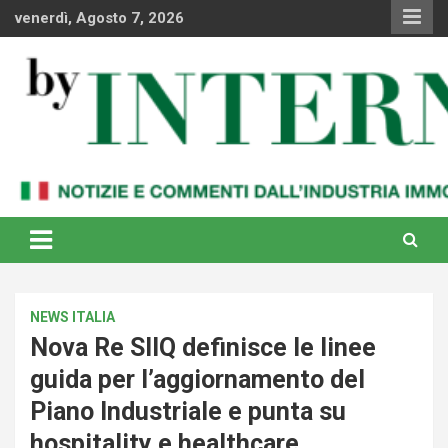
Skip
venerdì, Agosto 7, 2026
to
content
Notizie e commenti dal industria immobiliare italiana e
By Internews
internazionale
NEWS ITALIA
Nova Re SIIQ definisce le linee
guida per l’aggiornamento del
Piano Industriale e punta su
hospitality e healthcare