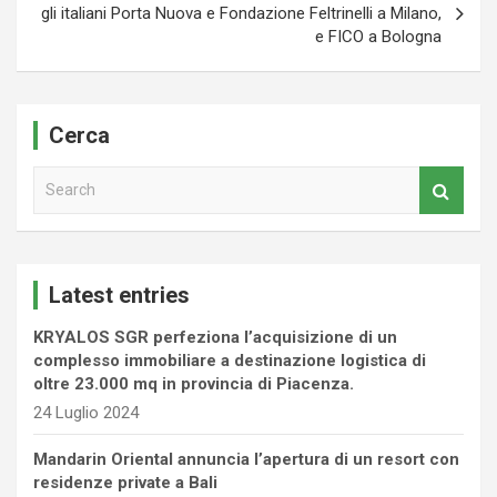
gli italiani Porta Nuova e Fondazione Feltrinelli a Milano,
e FICO a Bologna
Cerca
S
e
a
r
c
Latest entries
h
KRYALOS SGR perfeziona l’acquisizione di un
complesso immobiliare a destinazione logistica di
oltre 23.000 mq in provincia di Piacenza.
24 Luglio 2024
Mandarin Oriental annuncia l’apertura di un resort con
residenze private a Bali