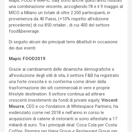
Mapic FOOD e MAPIC Italy sono anche quest’anno risultati
una combinazione vincente, accogliendo l’8 e il 9 maggio al
MICO a Milano un totale di oltre 2.200 partecipanti, in
provenienza da 40 Paesi, (+10% rispetto all’edizione
precedente) di cui 850 retailer , di cui 400 del settore
food&beverage.
Di seguito alcuni dei principali temi dibattuti in occasione
dei due eventi
Mapic FOOD2019
Grazie ai cambiamenti delle dinamiche demografiche e
all’evoluzione degli stili di vita, il settore F&B ha registrato
una forte crescita e si conferma come driver della
trasformazione dei siti commerciali in vere e proprie
lifestyle destination. Il settore continua ad attirare
crescenti investimenti da fondi di private equity.
Vincent
Mourre
, CEO e co-fondatore di Whitespace Partners, ha
evidenziato come nel 2018 e nell’anno in corso le
acquisizioni di catene di ristoranti si sono attestate a 17
miliardi di euro. Tra i principali deal: Coca Cola per Costa
Coffee, Permira per Hana Group e Restaurant Group per