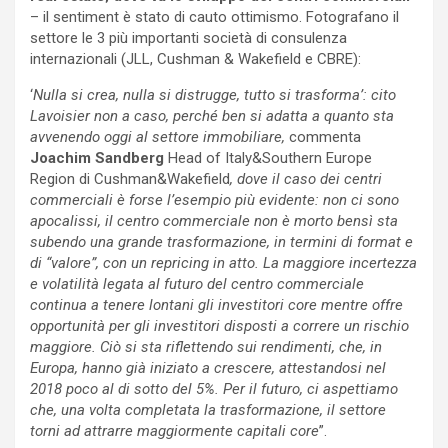
– il sentiment è stato di cauto ottimismo. Fotografano il
settore le 3 più importanti società di consulenza
internazionali (JLL, Cushman & Wakefield e CBRE):
‘
Nulla si crea, nulla si distrugge, tutto si trasforma’: cito
Lavoisier non a caso, perché ben si adatta a quanto sta
avvenendo oggi al settore immobiliare,
commenta
Joachim Sandberg
Head of Italy&Southern Europe
Region di Cushman&Wakefield
, dove il caso dei centri
commerciali è forse l’esempio più evidente: non ci sono
apocalissi, il centro commerciale non è morto bensì sta
subendo una grande trasformazione, in termini di format e
di “valore”, con un repricing in atto. La maggiore incertezza
e volatilità legata al futuro del centro commerciale
continua a tenere lontani gli investitori core mentre offre
opportunità per gli investitori disposti a correre un rischio
maggiore. Ciò si sta riflettendo sui rendimenti, che, in
Europa, hanno già iniziato a crescere, attestandosi nel
2018 poco al di sotto del 5%. Per il futuro, ci aspettiamo
che, una volta completata la trasformazione, il settore
torni ad attrarre maggiormente capitali core
”.