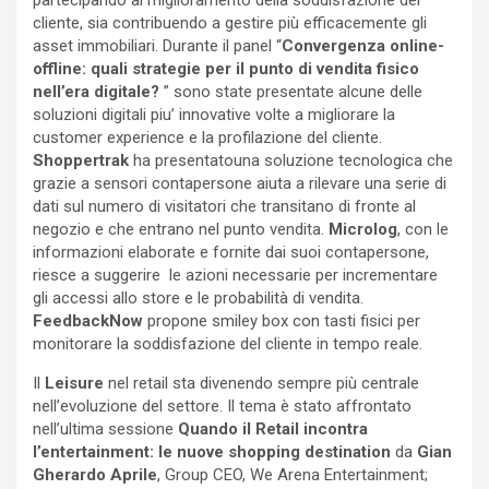
partecipando al miglioramento della soddisfazione del
cliente, sia contribuendo a gestire più efficacemente gli
asset immobiliari.
Durante il panel “
Convergenza online-
offline: quali strategie per il punto di vendita fisico
nell’era digitale?
” sono state presentate alcune delle
soluzioni digitali piu’ innovative volte a migliorare la
customer experience e la profilazione del cliente.
Shoppertrak
ha presentatouna soluzione tecnologica che
grazie a sensori contapersone aiuta a rilevare una serie di
dati sul numero di visitatori che transitano di fronte al
negozio e che entrano nel punto vendita.
Microlog
, con le
informazioni elaborate e fornite dai suoi contapersone,
riesce a suggerire le azioni necessarie per incrementare
gli accessi allo store e le probabilità di vendita.
FeedbackNow
propone smiley box con tasti fisici per
monitorare la soddisfazione del cliente in tempo reale.
Il
Leisure
nel retail sta divenendo sempre più centrale
nell’evoluzione del settore. Il tema è stato affrontato
nell’ultima sessione
Quando il Retail incontra
l’entertainment: le nuove shopping destination
da
Gian
Gherardo Aprile
, Group CEO, We Arena Entertainment;