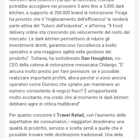
potrebbe accogliere nei prossimi 5 anni fino a 5.000 dark
kitchen, a supporto di 200.000 brand di ristorazione. Ficaja
ha previsto che il “miglioramento dell’efficienza” le renderà
parte attiva del “futuro dell’industria”, e afferma: “Il food
delivery online sta crescendo più velocemente del resto del
mercato. Le dark kitchen permettono di ridurre gli
investimenti diretti, garantiscono l’eccellenza a livello
operativo e una maggiore agilità nella gestione del
prodotto”. Tuttavia, ha sottolineato
Dan Houghton
, co-
CEO della catena di ristorazione messicana Chilango: “E’
ancora molto presto per fare previsioni: se è possibile
realizzare importanti profitti, allora perché vi sono ancora
operatori come Domino che optano per mantenere un
numero consistente di negozi fisici? È un’opportunità
molto eccitante, ma credo che al momento le dark kitchen
debbano agire in ottica multibrand”.
Per quanto concerne il
Travel Retail,
con l’aumento delle
aspettative dei consumatori, i viaggiatori desiderano una
qualità di prodotto, servizio e scelta simili a quelle che è
possibile trovare nelle destinazioni tradizionali. Una delle