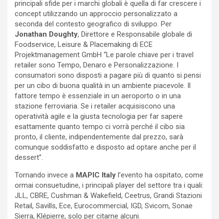
principali sfide per i marchi globali è quella di far crescere i
concept utilizzando un approccio personalizzato a
seconda del contesto geografico di sviluppo. Per
Jonathan Doughty
, Direttore e Responsabile globale di
Foodservice, Leisure & Placemaking di ECE
Projektmanagement GmbH “Le parole chiave per i travel
retailer sono Tempo, Denaro e Personalizzazione. I
consumatori sono disposti a pagare più di quanto si pensi
per un cibo di buona qualità in un ambiente piacevole. Il
fattore tempo è essenziale in un aeroporto o in una
stazione ferroviaria. Se i retailer acquisiscono una
operatività agile e la giusta tecnologia per far sapere
esattamente quanto tempo ci vorrà perché il cibo sia
pronto, il cliente, indipendentemente dal prezzo, sarà
comunque soddisfatto e disposto ad optare anche per il
dessert”.
Tornando invece a
MAPIC Italy
l’evento ha ospitato, come
ormai consuetudine, i principali player del settore tra i quali:
JLL, CBRE, Cushman & Wakefield, Ceetrus, Grandi Stazioni
Retail, Savills, Ece, Eurocommercial, IGD, Svicom, Sonae
Sierra, Klépierre, solo per citarne alcuni.