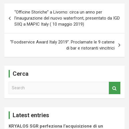
Navigazione
“Officine Storiche” a Livorno: circa un anno per
articoli
l’inaugurazione del nuovo waterfront, presentato da IGD
SIIQ a MAPIC Italy ( 10 maggio 2019)
“Foodservice Award Italy 2019”. Proclamate le 9 catene
di bar e ristoranti vincitrici
Cerca
S
e
a
r
c
Latest entries
h
KRYALOS SGR perfeziona l’acquisizione di un