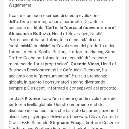
Wagamama.
Il caffè è un buon esempio di questa evoluzione
dell’offerta che integra nuovi parametri. Durante la
sessione dal titolo
‘Caffè: la “corsa al nuovo oro nero
“,
Alessandro Bottazzi
, Head of Beverages, Nestlé
Professional, ha sottolineato la necessità di una
“sostenibilità credibile” nell’evoluzione del prodotto e dei
format, mentre Sophie Barton, direttore marketing, Soho
Coffee Co, ha sottolineato la necessità di “crescere
mantenendo forti i propri valori”.
Quentin Vicas
, Head of
Business Development di Le Cafe Alain Ducasse, ha
aggiunto che la “premiumisation” è un’altra tendenza
globale, in quanto i consumatori stanno diventando
sempre più esigenti, informati e consapevoli del prodotto.
Le
Dark Kitchen
sono l’imminente grande rivoluzione del
settore a livello globale. Questo fenomeno è stato
discusso in una sessione che ha visto la partecipazione di
alcuni key player quali Deliveroo, UberEats, Glovo, Amrest e
Oracle F&B. Secondo
Stephane Ficaja
, Direttore Generale
Northern and Southern Europe di UberEats, l’Europa